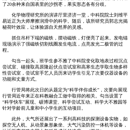
了20余种来自国表里的沙拐枣，果实形态各有分歧。
化学物理研究所的演讲厅里济济一堂，中科院院士刘维平
易近正为大师摩擦润滑中的科学。随后，该所研究员郭志光揭
秘荷叶效应，让体验源自天然界的灵感。
抓住吊杆下端的磁铁，摆动磁铁，灯便亮了起来。发电锚
现场演示了强磁铁切割线圈发生电流，点亮发光二极管的过
程。
勾当一起头，班学生参不雅了中科院变化取地表过程沉点
尝试室、碰撞取高原隆起伏点尝试室和高寒生态学取生物多样
性尝试室，尝试室手艺人员历来访学生引见了次要仪器设备的
功能和丈量方式。
行管局将此次日的从题定为“科学伴你成长”，次要向展现
行管局近年来正在科教融合工做中取得的相关。勾当设置了
“科学快车”展现、硕博课堂、科学尝试互动、科学大不雅园等
针对学龄前儿童和中小学生的互动项目。
此外，大气所还展出了一系列高科技的探测设备实物，如
探空无人机、从动景象形象坐、大气污染防控一体机等设备，