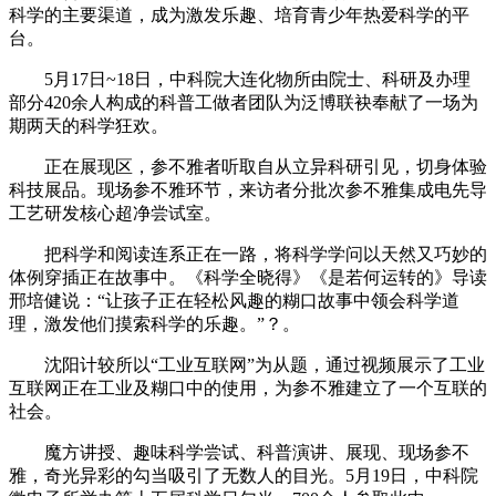
科学的主要渠道，成为激发乐趣、培育青少年热爱科学的平
台。
5月17日~18日，中科院大连化物所由院士、科研及办理
部分420余人构成的科普工做者团队为泛博联袂奉献了一场为
期两天的科学狂欢。
正在展现区，参不雅者听取自从立异科研引见，切身体验
科技展品。现场参不雅环节，来访者分批次参不雅集成电先导
工艺研发核心超净尝试室。
把科学和阅读连系正在一路，将科学学问以天然又巧妙的
体例穿插正在故事中。《科学全晓得》《是若何运转的》导读
邢培健说：“让孩子正在轻松风趣的糊口故事中领会科学道
理，激发他们摸索科学的乐趣。”？。
沈阳计较所以“工业互联网”为从题，通过视频展示了工业
互联网正在工业及糊口中的使用，为参不雅建立了一个互联的
社会。
魔方讲授、趣味科学尝试、科普演讲、展现、现场参不
雅，奇光异彩的勾当吸引了无数人的目光。5月19日，中科院