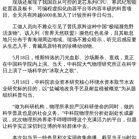
现场还展现了我国自从可控的龙芯系列CPU、寒武纪智能
处置器及板卡、可编程虚拟化由器平台等内容丰硕的科普项
目。全天共有跨越6000名加入了计较所科学日勾当。
工做人员向不雅众引见了普氏原羚这种中国“极端濒危野
活泼物”。该入列《世界天然联盟》濒危红色名录，且其歇息
地只分布于青海湖周边地域。现场不雅众暗示，听完后感应要
从生态入手，青藏高原特有的珍稀动动物。
5月18日，维斯特洛的刀光血影、沙场厮杀、逛戏，竟正
在中国科学院内上演。当天，中科院大气物理研究所正在科学
日上演了一场科学的“冰取火之歌”。
5月18日，中科院农业资本研究核心环绕水资本取节水农
业研究标的目的，以“盐碱地改良手艺及耐盐植被概览”为从题
组织科普勾当。
“做为科研机构，物理所承担严沉科研使命的同时，做的
科学普及也是的社会义务。”中科院物理所分析处副处长成蒙
说，此次物理所跨界牵手哔哩哔哩这个充满活力的平台，但愿
让科学实正深切到泛博的年轻群体中去。
本次勾当另一特色是初次实现收集曲播，截至当天16时勾