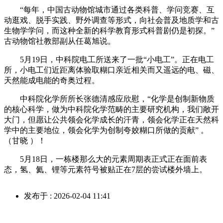
“每年，中国古动物馆城市通过各类科普、学问竞赛、互
动逛戏、脱手实践、野外调查等形式，向社会普及地质学和古
生物学学问，而这种全新的科学教育形式科普剧仍是初探。”
古动物馆社教部副从任葛旭说。
5月19日，中科院电工所送来了一批“小电工”。正在电工
所，小电工们近距离体验取糊口亲近相关而又遥远的电、磁、
天然能成电能的奇奥过程。
中科院化学所所长张德清感应欣慰，“化学是创制新物质
的核心科学，做为中科院化学范畴的主要研究机构，我们敞开
大门，但愿让公共领会化学成长的汗青，领会化学正在天然科
学中的主要地位，领会化学为创制夸姣糊口所做的贡献” 。
（甘晓 ）！
5月18日，一栋楼那么大的元素周期表正式正在面前表
态，氢、氦、锂等元素符号被贴正在7层的尝试楼外墙上。
发布于 : 2026-02-04 11:41