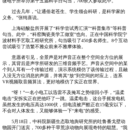
微电子所举办第十五届科学日勾当，700余人参取此中。
过去几年，“让通俗老苍生、学生领会科研，是科学家的
义务。”张纯喜说。
上海硅酸盐所开展了“科学尝试秀汇演”“科普集市”等科普
勾当。此中，“科窑陶瓷美学工做室”也向。正在中国科学院宁
波材料手艺取工程研究所，勾当吸引了450多名师生。8个互动
尝试吸引了浩繁不雅众前来不雅摩体验。
意愿者引见，全景声是对声音正在整个空间全方位的展
示，其背后是声学所研发的三维音频手艺。声音从空间中的某
个到人耳有一个传输过程，演示系统模仿了该传输过程，且融
入没无方位消息的声源，并将其“放”到空间的对应上，连系
VR视频取音频算法，更好地模仿了实正在世界。
“呀！”一名小电工以迅雷不及掩耳之势缩回小手，“温柔
电击”安拆实正在把他吓了一跳。温柔电击，这台手摇发电机
虽然发生的电压高达1000伏，但电流被严酷正在15毫安以下，
不会对人体发生，又能够体验一下“来电”的感受。
5月18日，中科院新疆生态取地舆研究所的吐鲁番戈壁动
物园开门送宾，700多种干旱荒凉动物向展现奇特的聪慧。“我