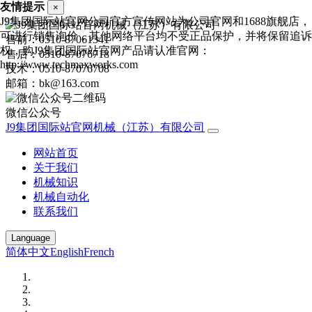
友情提示
×
J9集团国际站官网公司官方宣传网站为公司官网和1688旗舰店，
可进行销售询价，其他网络平台均不受正品保护，并将保留追诉
售前：0510-87061341
权，购J9集团国际站官网产品请认准官网：
售后：0510-87076718
http://www.techmaxworks.com
技术：0510-87076708
邮箱：bk@163.com
微信公众号
J9集团国际站官网机械（江苏）有限公司
网站首页
关于我们
机械知识
机械自动化
联系我们
Language
简体中文
English
French