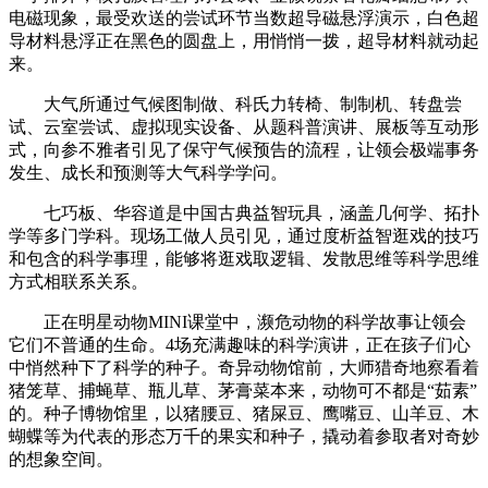
电磁现象，最受欢送的尝试环节当数超导磁悬浮演示，白色超
导材料悬浮正在黑色的圆盘上，用悄悄一拨，超导材料就动起
来。
大气所通过气候图制做、科氏力转椅、制制机、转盘尝
试、云室尝试、虚拟现实设备、从题科普演讲、展板等互动形
式，向参不雅者引见了保守气候预告的流程，让领会极端事务
发生、成长和预测等大气科学学问。
七巧板、华容道是中国古典益智玩具，涵盖几何学、拓扑
学等多门学科。现场工做人员引见，通过度析益智逛戏的技巧
和包含的科学事理，能够将逛戏取逻辑、发散思维等科学思维
方式相联系关系。
正在明星动物MINI课堂中，濒危动物的科学故事让领会
它们不普通的生命。4场充满趣味的科学演讲，正在孩子们心
中悄然种下了科学的种子。奇异动物馆前，大师猎奇地察看着
猪笼草、捕蝇草、瓶儿草、茅膏菜本来，动物可不都是“茹素”
的。种子博物馆里，以猪腰豆、猪屎豆、鹰嘴豆、山羊豆、木
蝴蝶等为代表的形态万千的果实和种子，撬动着参取者对奇妙
的想象空间。