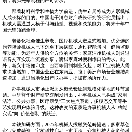
别，满脚先辈制程的严苛要求。
跟着材料科学和生物力学前进，仿生布局将成为人形机械
人成长标的目的。中国电子消息财产成长研究院研究员指出，
机械人需通过大模子付与触觉、视觉和决策能力，将来十年中
国无望领跑全球。
老龄化社会催生养老、医疗机械人迸发式增加。优必选的
康养陪诊机械人已下沉至下层病院，通过智能陪同、健康监测
等功能，为老年人供给全方位的关怀；家庭洁净机械人则通过
语音交互实现全流程办事，满脚家庭对便利糊口的需求。此
外，新兴市场如印度、巴西等因制制业兴起，对工业机械人需
求快速增加，中国企业正在东南亚、拉丁美洲市场营业连结高
速增加，通过当地化出产取办事，提拔市场所作力。
办事机械人市场正派历从概念验证到规模化落地的环节逾
越。中研普华财产研究院阐发指出，办事机械人已构成“家用
洁净、公共办事、医疗康复”三大焦点赛道，多模态交互等手
艺实现用户体验升级。这种改变的素质是办事机械人从“功能
实现”向“价值创制”的跃迁。
本钱加码方面，2025年机械人投融资范畴提速，多家草创
企业完成融资。宇树科技启动上市历程，众擎机械人获多伦科