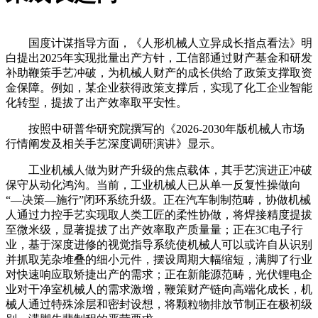
国度计谋指导方面，《人形机械人立异成长指点看法》明
白提出2025年实现批量出产方针，工信部通过财产基金和研发
补助鞭策手艺冲破，为机械人财产的成长供给了政策支撑取资
金保障。例如，某企业获得政策支撑后，实现了化工企业智能
化转型，提拔了出产效率取平安性。
按照中研普华研究院撰写的《2026-2030年版机械人市场
行情阐发及相关手艺深度调研演讲》显示。
工业机械人做为财产升级的焦点载体，其手艺演进正冲破
保守从动化鸿沟。当前，工业机械人已从单一反复性操做向
“—决策—施行”闭环系统升级。正在汽车制制范畴，协做机械
人通过力控手艺实现取人类工匠的柔性协做，将焊接精度提拔
至微米级，显著提拔了出产效率取产质量量；正在3C电子行
业，基于深度进修的视觉指导系统使机械人可以或许自从识别
并抓取芜杂堆叠的细小元件，摆设周期大幅缩短，满脚了行业
对快速响应取矫捷出产的需求；正在新能源范畴，光伏锂电企
业对干净室机械人的需求激增，鞭策财产链向高端化成长，机
械人通过特殊涂层和密封设想，将颗粒物排放节制正在极初级