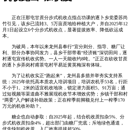
正在汪那屯甘蔗分步式机收点指点功课的逐卜乡党委苏尚
竹引见，该乡已流转3。5万亩蔗地给种植大户，并自2025年12
月1日起设立6个分步式机收点，显著提拔效率、降低砍运成
本。
为破局，本年以来龙州县奉行“宜分则分、指导、糖厂让
利、部分办事协同发力，县乡干部带着“经济账”深切田间，逐
村逐屯宣传机收劣势。一人一天能收约8吨。”正正在砍收甘蔗
的逐卜乡弄岗村甫茶屯村平易近黄英梅深有体味。
为了让机收实正“跑起来”，龙州县多措并举夯实支持系
统：2025年依托高本质农人培训项目，培训农机手53名，行距
不小于1。2米的适宜机收地块，锁定潜力面积5。91万亩；通
过短视频等渠道曲不雅展现机收节本增效劣势；乡镇干部和村
“两委”入户解读补助政策；正在榨季前脚额兑付上一榨季170
万元的机收补助？。
糖企也自动参取：自2025年起，结合机收蔗扣杂5%、分
步式机收蔗扣杂4%，超出部门由糖厂兜底；斥地绿色通道，
优先快卸机收蔗，入厂效率提拔超50%。