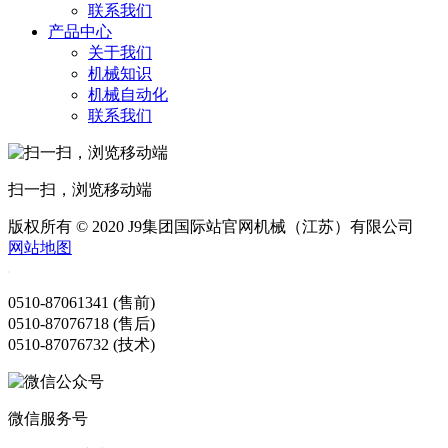
联系我们
产品中心
关于我们
机械知识
机械自动化
联系我们
扫一扫，浏览移动端
版权所有 © 2020 J9集团国际站官网机械（江苏）有限公司
网站地图
0510-87061341 (售前)
0510-87076718 (售后)
0510-87076732 (技术)
微信服务号