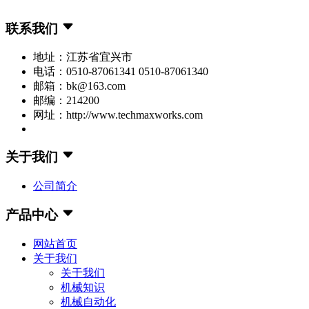
联系我们
地址：江苏省宜兴市
电话：0510-87061341 0510-87061340
邮箱：bk@163.com
邮编：214200
网址：http://www.techmaxworks.com
关于我们
公司简介
产品中心
网站首页
关于我们
关于我们
机械知识
机械自动化