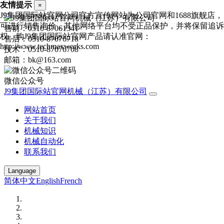
友情提示
×
J9集团国际站官网公司官方宣传网站为公司官网和1688旗舰店，
可进行销售询价，其他网络平台均不受正品保护，并将保留追诉
售前：0510-87061341
权，购J9集团国际站官网产品请认准官网：
售后：0510-87076718
http://www.techmaxworks.com
技术：0510-87076708
邮箱：bk@163.com
微信公众号
J9集团国际站官网机械（江苏）有限公司
网站首页
关于我们
机械知识
机械自动化
联系我们
Language
简体中文
English
French