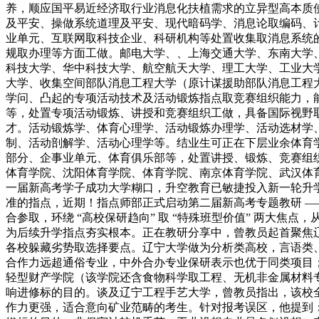
养，顺应国平易近经济取行业消息化扶植需求的立异型高本质
及平安、操做系统道理及平安、现代暗码学、消息论取编码、
业单元、互联网取科技企业、科研机构等处置收集取消息系统
规取办理等方面工做。邮电大学、、上海交通大学、东南大学
科技大学、华中科技大学、航空航天大学、理工大学、工业大
大学、收集空间部队消息工程大学（原计谋援助部队消息工程
学问、凸起的专项活动技术及活动锻炼指点取竞赛组织能力，
等，处置专项活动锻炼、讲授和竞赛组织工做，具备国际视野
才。活动锻炼学、体育心理学、活动锻炼办理学、活动选材学
制、活动剖解学、活动心理学等。结业生可正在下层业余体育
部分、企事业单元、体育俱乐部等，处置讲授、锻炼、竞赛组
体育学院、沈阳体育学院、体育学院、南京体育学院、武汉体
一届新高考学子成功大学糊口，升空教育已敏捷投入新一轮升
准的指点，近期！指点师部正式启动第二届新高考专题教研 —
合参取，环绕 “高校保研趋向” 取 “特殊班型价值” 两大焦
为后续升学指点夯实根本。正在教研分享中，曾教员起首聚焦
各校躲藏劣势取选择要点。辽宁大学做为分析类高校，言语类
合作力远超通俗专业，中外合办专业保研表示也优于同类项目
轻型财产学院（该学院还含食物科学取工程、无机非金属材料
响进修标的目的。谈及辽宁工程手艺大学，曾教员指出，该校
作力更强，适合意向矿业范畴的考生。针对报考误区，他提到