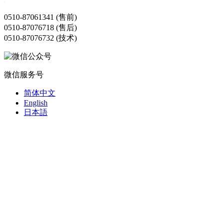
0510-87061341 (售前)
0510-87076718 (售后)
0510-87076732 (技术)
微信服务号
简体中文
English
日本語