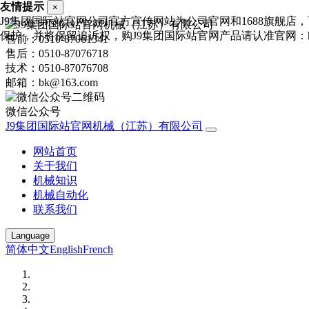
友情提示
×
J9集团国际站官网公司官方宣传网站为公司官网和1688旗舰
保护，并将保留追诉权，购J9集团国际站官网产品请认准官网：http://ww
售前：0510-87061341
售后：0510-87076718
技术：0510-87076708
邮箱：bk@163.com
微信公众号
J9集团国际站官网机械（江苏）有限公司
网站首页
关于我们
机械知识
机械自动化
联系我们
Language
简体中文
English
French