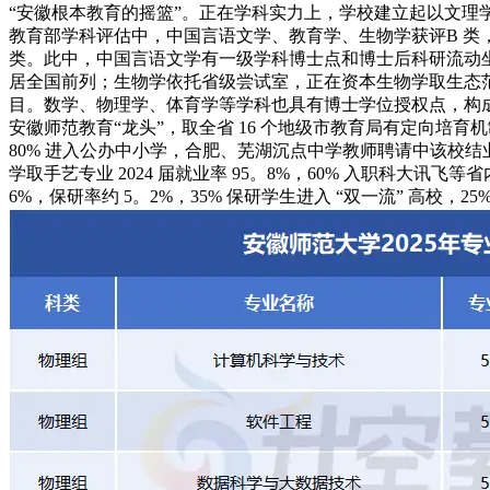
“安徽根本教育的摇篮”。正在学科实力上，学校建立起以文理
教育部学科评估中，中国言语文学、教育学、生物学获评B 类，
类。此中，中国言语文学有一级学科博士点和博士后科研流动
居全国前列；生物学依托省级尝试室，正在资本生物学取生态范
目。数学、物理学、体育学等学科也具有博士学位授权点，构
安徽师范教育“龙头”，取全省 16 个地级市教育局有定向培育机制
80% 进入公办中小学，合肥、芜湖沉点中学教师聘请中该校结
学取手艺专业 2024 届就业率 95。8%，60% 入职科大讯飞等
6%，保研率约 5。2%，35% 保研学生进入 “双一流” 高校，2