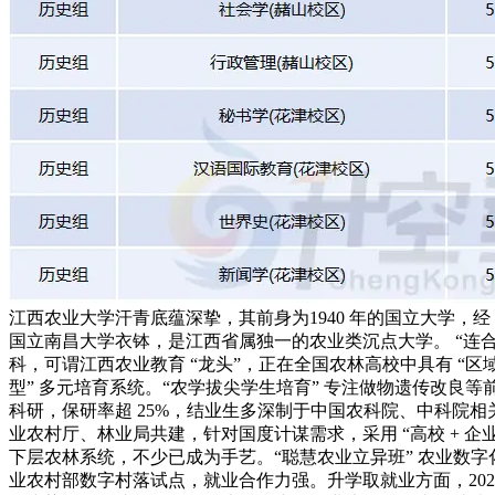
江西农业大学汗青底蕴深挚，其前身为1940 年的国立大学，经 
国立南昌大学衣钵，是江西省属独一的农业类沉点大学。 “连合
科，可谓江西农业教育 “龙头”，正在全国农林高校中具有 “区域
型” 多元培育系统。“农学拔尖学生培育” 专注做物遗传改良
科研，保研率超 25%，结业生多深制于中国农科院、中科院相
业农村厅、林业局共建，针对国度计谋需求，采用 “高校 + 企业 
下层农林系统，不少已成为手艺。“聪慧农业立异班” 农业数
业农村部数字村落试点，就业合作力强。升学取就业方面，2024