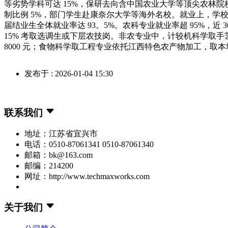
等劣势学科可达 15%，保研去向含中国农业大学等顶尖农林院校及
制比例 5%，部门学生赴康奈尔大学等海外名校。就业上，学校
届结业生全体就业率达 93。5%。农科专业就业率超 95%，近 
15% 考取选调生或下层农技岗。非农专业中，计较机科学取手艺
8000 元；食物科学取工程专业依托江西特色农产物加工，取
发布于 : 2026-01-04 15:30
联系我们
地址：江苏省宜兴市
电话：0510-87061341 0510-87061340
邮箱：bk@163.com
邮编：214200
网址：http://www.techmaxworks.com
关于我们