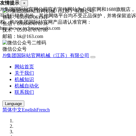
友情提示
×
J9集团国际站官网公司官方宣传网站为公司官网和1688旗舰店，
可进行销售询价，其他网络平台均不受正品保护，并将保留追诉
售前：0510-87061341
权，购J9集团国际站官网产品请认准官网：
售后：0510-87076718
http://www.techmaxworks.com
技术：0510-87076708
邮箱：bk@163.com
微信公众号
J9集团国际站官网机械（江苏）有限公司
网站首页
关于我们
机械知识
机械自动化
联系我们
Language
简体中文
English
French