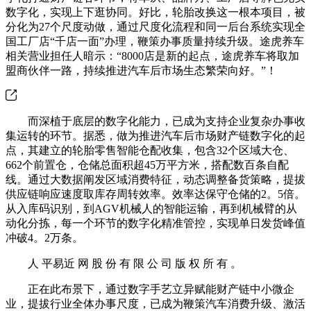
数字化，实现上下逛协同。好比，轮胎改换这一根本项目，被
分化为27个尺度动做，通过尺度化流程和同一后台系统实现全
国工厂店“千店一面”办理，鞭策办事质量持续升级。途虎养车
相关营业担任人暗示：“8000店是新的起点，途虎养车将取加
盟商伙伴一路，持续推进汽车后市场生态繁荣向好。”！
而深植于底层的数字化能力，已成为支持企业复杂办事收
集运转的环节。据悉，做为推进汽车后市场财产链数字化的起
点，其建立的轮胎零售智能仓配收集，包含32个区域大仓、
662个前置仓，仓储总面积超45万平方米，搭配数百条自配
线。通过大数据阐发区域消费特征，动态调整备货策略，提拔
供应链响应速度取库存周转效率。效率达保守仓储的2。5倍。
从入库码识别，到AGV机械人的智能运输，再到机械臂的从
动化分拣，每一个环节的数字化精准管控，实现单日发货峰值
冲破4。2万条。
人 平易近 网 股 份 有 限 公 司 版 权 所 有 。
正在此布景下，通过数字手艺立异赋能财产链中小微企
业，提拔行业全体办事尺度，已成为鞭策汽车消费升级、激活