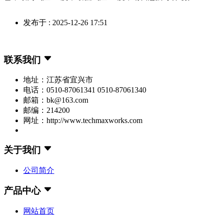
发布于 : 2025-12-26 17:51
联系我们
地址：江苏省宜兴市
电话：0510-87061341 0510-87061340
邮箱：bk@163.com
邮编：214200
网址：http://www.techmaxworks.com
关于我们
公司简介
产品中心
网站首页