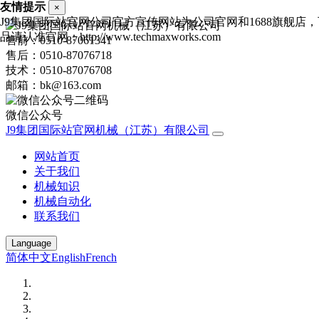
友情提示
×
J9集团国际站官网公司官方宣传网站为公司官网和1688旗舰
品请认准官网：http://www.techmaxworks.com
售前：0510-87061341
售后：0510-87076718
技术：0510-87076708
邮箱：bk@163.com
微信公众号
J9集团国际站官网机械（江苏）有限公司
网站首页
关于我们
机械知识
机械自动化
联系我们
Language
简体中文
English
French