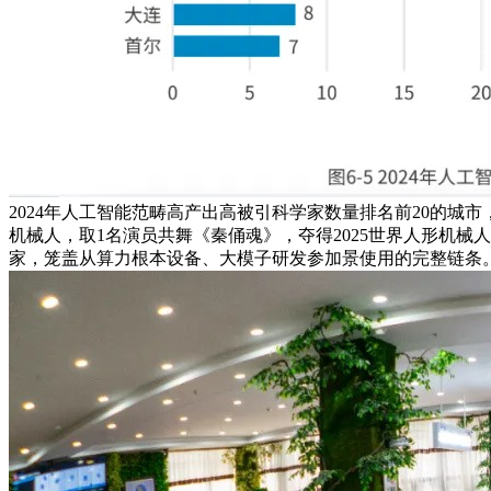
2024年人工智能范畴高产出高被引科学家数量排名前20的城市
机械人，取1名演员共舞《秦俑魂》，夺得2025世界人形机械人
家，笼盖从算力根本设备、大模子研发参加景使用的完整链条