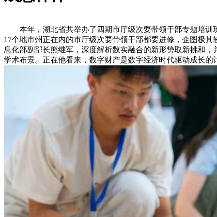
本年，湖北省共举办了四期市厅级次要带领干部专题培训班，
17个地市州正在内的市厅级次要带领干部都要进修，企图极其
息化部副部长熊继军，深度解析数实融合的新形势取新挑和，
学术布景。正在他看来，数字财产是数字经济时代驱动成长的