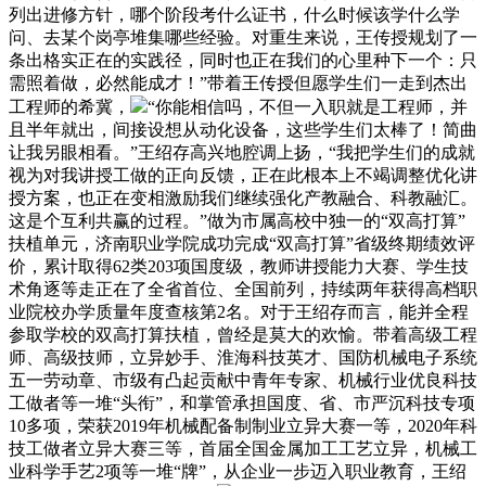
列出进修方针，哪个阶段考什么证书，什么时候该学什么学
问、去某个岗亭堆集哪些经验。对重生来说，王传授规划了一
条出格实正在的实践径，同时也正在我们的心里种下一个：只
需照着做，必然能成才！”带着王传授但愿学生们一走到杰出
工程师的希冀，
“你能相信吗，不但一入职就是工程师，并
且半年就出，间接设想从动化设备，这些学生们太棒了！简曲
让我另眼相看。”王绍存高兴地腔调上扬，“我把学生们的成就
视为对我讲授工做的正向反馈，正在此根本上不竭调整优化讲
授方案，也正在变相激励我们继续强化产教融合、科教融汇。
这是个互利共赢的过程。”做为市属高校中独一的“双高打算”
扶植单元，济南职业学院成功完成“双高打算”省级终期绩效评
价，累计取得62类203项国度级，教师讲授能力大赛、学生技
术角逐等走正在了全省首位、全国前列，持续两年获得高档职
业院校办学质量年度查核第2名。对于王绍存而言，能并全程
参取学校的双高打算扶植，曾经是莫大的欢愉。带着高级工程
师、高级技师，立异妙手、淮海科技英才、国防机械电子系统
五一劳动章、市级有凸起贡献中青年专家、机械行业优良科技
工做者等一堆“头衔”，和掌管承担国度、省、市严沉科技专项
10多项，荣获2019年机械配备制制业立异大赛一等，2020年科
技工做者立异大赛三等，首届全国金属加工工艺立异，机械工
业科学手艺2项等一堆“牌”，从企业一步迈入职业教育，王绍