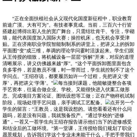
“正在全面扶植社会从义现代化国度新征程中，职业教育
前途广漠、大有可为”。有技者事竟成。当前，三百六十行皆
搭建起博得出彩人生的宽广舞台，只需结壮肯干、专注，学砌
墙，能代表国度加入国际大赛；操控机床，也无机会享受津
贴。正在济南职业学院智能制制系的讲堂上，把讲义上的拆卸
平面图“变”成三维，单调的理论学问霎时活泼起来。学生们跟
从王传授的细致，将机械设备一层层“拆解”开来，对应的道理
清晰展示，讲义仿佛越来越“厚”。“这个平面拆卸图里面包含
良多零件，若是教员不懂，时一带而过，学生就控制不了这个
学问点。”王绍存说，都要履历如许一个过程，先把讲义‘变
厚’，再把讲义‘学薄’。”
每当接到课题，他能敏捷整合各项
手艺资本，往返合做企业、学校、又能很快进入伏案工做形
态、完成项目方案论证、图纸设想等工做；正在产物样机试制
阶段，现场处理手艺问题，亲手调试工艺配备。
点开另一个
学生的留言：“王教员，这是我设想的。请您看看还有什么问
题吗，若是没有问题，我就预备投产。”通过学校的“进修
通”，一茬又一茬学生向王绍存报告请示他们当下的进修感受
和结业后的工做环境。“第一堂课，王传授给我们规划了职业
愿景规划，告诉我们学这个专业未来能干什么，手把手带我们