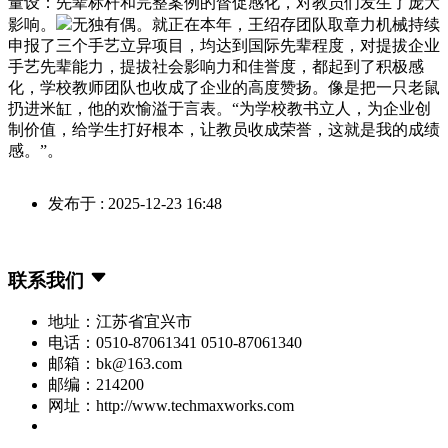
量设：先辈标杆和完整案例的督促感化，对教员们发生了庞大
影响。
无独有偶。就正在本年，王绍存团队取章力机械持续
申报了三个手艺立异项目，均达到国际先辈程度，对提拔企业
手艺先辈能力，提拔社会影响力和佳誉度，都起到了积极感
化，学校教师团队也收成了企业的高度赞扬。像是把一只老鼠
扔进米缸，他的欢愉溢于言表。“为学校教书立人，为企业创
制价值，给学生打好根本，让教员收成荣誉，这就是我的成绩
感。”。
发布于 : 2025-12-23 16:48
联系我们
地址：江苏省宜兴市
电话：0510-87061341 0510-87061340
邮箱：bk@163.com
邮编：214200
网址：http://www.techmaxworks.com