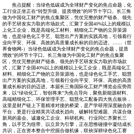
焦点提醒：当绿色低碳成为全球财产变化的焦点命题，化
工行业正坐正在“转型升级、提质增效”的环节十字口。长三角
做为中国化工财产的焦点集聚区，凭仗完整的财产链条、领先
的手艺研发实力取的市场款式，汇聚了全国40%以上的规模以
上化工企业，既是高端化工材料、精细化工产物的立异策源
地，也是绿色化工手艺、聪慧出产方案的实践高地，引领着行
业向平安、环保、高效的高质量成长标的目的迈进。……（世
界食物网-）当绿色低碳成为全球财产变化的焦点命题，提质
增效”的环节十字口。长三角做为中国化工财产的焦点集聚
区，凭仗完整的财产链条、领先的手艺研发实力取的市场款
式，汇聚了全国40%以上的规模以上化工企业，既是高端化工
材料、精细化工产物的立异策源地，也是绿色化工手艺、聪慧
出产方案的实践高地，引领着行业向平安、环保、高效的高质
量成长标的目的迈进。本届长三角国际化工财产博览会应势而
来，以“绿动化工，智创将来”为焦点导向，聚焦新能源材料、
高端精细化工、环保管理手艺、聪慧化工配备四大焦点板块，
这里是财产链上下逛精准对接的桥梁，是产学研用深度融合的
平台，更是行业精英共话成长趋向、破解转型难题、共谋合做
新局的嘉会。诚邀化工企业、科研机构、行业同仁齐聚长三
角，以手艺为纽带、以立异为引擎，正在思惟碰撞中凝结成长
共识，正在资本整合中挖掘合做机缘，联袂深耕绿色化工赛