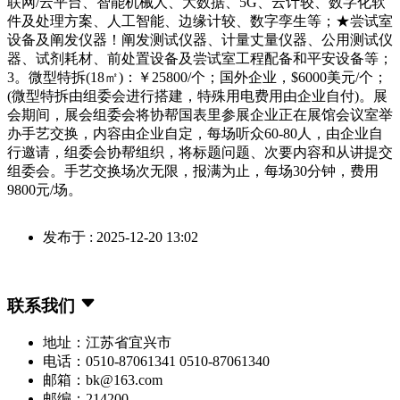
联网/云平台、智能机械⼈、⼤数据、5G、云计较、数字化软
件及处理⽅案、⼈⼯智能、边缘计较、数字孪⽣等；★尝试室
设备及阐发仪器！阐发测试仪器、计量丈量仪器、公用测试仪
器、试剂耗材、前处置设备及尝试室工程配备和平安设备等；
3。微型特拆(18㎡)：￥25800/个；国外企业，$6000美元/个；
(微型特拆由组委会进行搭建，特殊用电费用由企业自付)。展
会期间，展会组委会将协帮国表里参展企业正在展馆会议室举
办手艺交换，内容由企业自定，每场听众60-80人，由企业自
行邀请，组委会协帮组织，将标题问题、次要内容和从讲提交
组委会。手艺交换场次无限，报满为止，每场30分钟，费用
9800元/场。
发布于 : 2025-12-20 13:02
联系我们
地址：江苏省宜兴市
电话：0510-87061341 0510-87061340
邮箱：bk@163.com
邮编：214200