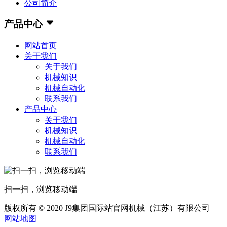
公司简介
产品中心
网站首页
关于我们
关于我们
机械知识
机械自动化
联系我们
产品中心
关于我们
机械知识
机械自动化
联系我们
扫一扫，浏览移动端
版权所有 © 2020 J9集团国际站官网机械（江苏）有限公司
网站地图