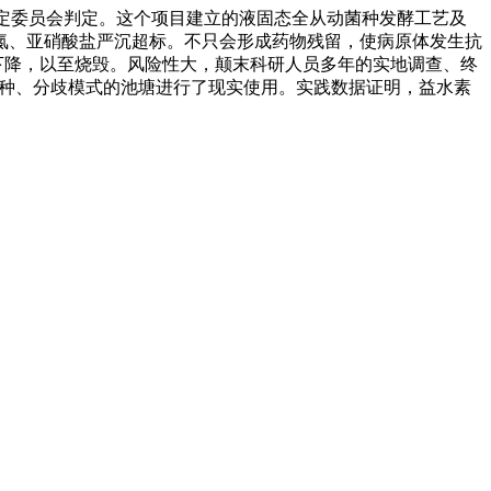
定委员会判定。这个项目建立的液固态全从动菌种发酵工艺及
氮、亚硝酸盐严沉超标。不只会形成药物残留，使病原体发生抗
下降，以至烧毁。风险性大，颠末科研人员多年的实地调查、终
殖品种、分歧模式的池塘进行了现实使用。实践数据证明，益水素