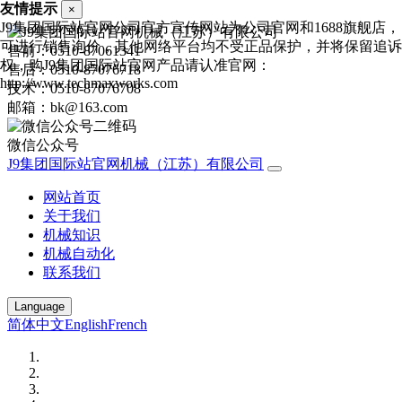
友情提示
×
J9集团国际站官网公司官方宣传网站为公司官网和1688旗舰店，
可进行销售询价，其他网络平台均不受正品保护，并将保留追诉
售前：0510-87061341
权，购J9集团国际站官网产品请认准官网：
售后：0510-87076718
http://www.techmaxworks.com
技术：0510-87076708
邮箱：bk@163.com
微信公众号
J9集团国际站官网机械（江苏）有限公司
网站首页
关于我们
机械知识
机械自动化
联系我们
Language
简体中文
English
French