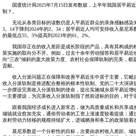
国度统计局2025年7月15日发布数据，上半年我国居平易近收
制？。
无论从各类目标的读数仍是人平易近群众的亲身感触感染来看
3。14下降到2024年的2。34；居平易近人均可安排收入基尼系
的最低点55。5%提高到2023年的61。2%。
我国存正在的收入差距是成长阶段的产品，具有其构成的根
策实施的取向分不开。例如，过去十余年劳动报答和居平易近
向“三农”倾斜的庞大政策力度、农村社会保障轨制的完美，
贡献。
收入分派问题正在保障和改善平易近生中居于主要，它毗连
收入分派轨制是推进配合敷裕的根本性轨制。党的二十大演讲
一步摆设完美收入分派轨制的使命，提出实施城乡居平易近增
一主要摆设，为完美收入分派轨制指了然前进标的目的，对于
跟着我国经济成长进入新常态，做为高质量成长和共享成长的
城镇就业愈加充实，通俗劳动者的工资上涨速度较着提拔；通过
农村劳动力转移的规模持续扩大，进城栖身和务工的政策较着
基尼系数是一个分析性的目标，次要由农村收入差距、城镇