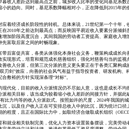
十岁暮收入差距达到最高点之前，城乡收入比率的变化同基尼系数
小的趋向。同时，基尼系数降幅相对小，正在降低到2015年的低
着经济成长阶段性的转机。总体来说，21世纪第一个十年，
在2010年之前达到最高点；而反映国平易近收入要素分派倾
速增加阶段高度沉合，其间我国的劳动者工资提高、家庭收入增加
种先富取后富之间的时畅现象。
带后富促共富，各类从体强化本身社会义务，鞭策构成成长向善
效实现形式，培育和规范成长慈善组织，强化对慈善勾当的监视
改善收入分派，但第三次分派的意义更头要正在于各类汇聚构成
“双刃剑”效应，向善的社会风气有益于指导投资者、研发机构、
合敷裕的方针实现深条理“对标”。
现代化，目前的收入分派情况仍不尽如人意，这也是成长不均衡
分派相关目标，该当成为较着缩小收入差距的间接方针，并据此
有比力均等的收入分派款式。按照如许的尺度，2024年我国的城
比沉，以及住户收入正在可安排总收入中的比沉，因为统计口径
前期的程度，且正在国际比力中，如取经济合做取成长组织（OE
和就业相关轨制完美，优化人力资本设置装备摆设，完美劳动者
速完美劳动立法和法律，推进包罗最低工资尺度调整、劳动合同