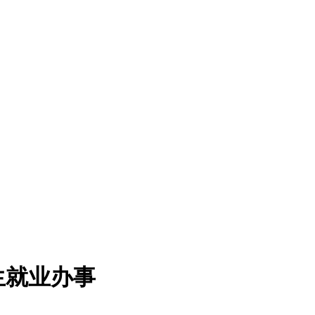
生就业办事