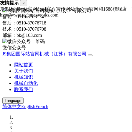
友情提示
×
J9集团国际站官网公司官方宣传网站为公司官网和1688旗舰
http://www.techmaxworks.com
售前：0510-87061341
售后：0510-87076718
技术：0510-87076708
邮箱：bk@163.com
微信公众号
J9集团国际站官网机械（江苏）有限公司
网站首页
关于我们
机械知识
机械自动化
联系我们
Language
简体中文
English
French