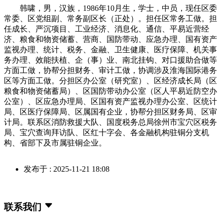
韩啸，男，汉族，1986年10月生，学士，中员，现任区委
常委、区党组副、常务副区长（正处）。担任区常务工做。担
任成长、严沉项目、工业经济、消息化、通信、平易近营经
济、粮食和物资储蓄、营商、国防带动、应急办理、国有资产
监视办理、统计、税务、金融、卫生健康、医疗保障、机关事
务办理、效能扶植、企（事）业、南北挂钩、对口援助合做等
方面工做，协帮分担财务、审计工做，协调涉及淮海国际港务
区等方面工做。分担区办公室（研究室）、区经济成长局（区
粮食和物资储蓄局）、区国防带动办公室（区人平易近防空办
公室）、区应急办理局、区国有资产监视办理办公室、区统计
局、区医疗保障局、区属国有企业，协帮分担区财务局、区审
计局。联系区消防救援大队、国度税务总局徐州市宝穴区税务
局、宝穴查询拜访队、区红十字会、各金融机构驻铜分支机
构、省部下及市属驻铜企业。
发布于 : 2025-11-21 18:08
联系我们