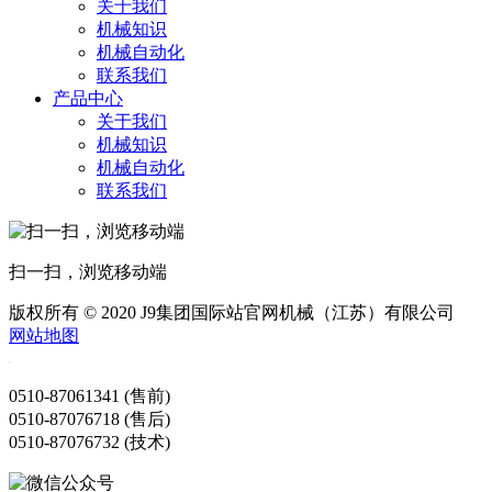
关于我们
机械知识
机械自动化
联系我们
产品中心
关于我们
机械知识
机械自动化
联系我们
扫一扫，浏览移动端
版权所有 © 2020 J9集团国际站官网机械（江苏）有限公司
网站地图
0510-87061341 (售前)
0510-87076718 (售后)
0510-87076732 (技术)