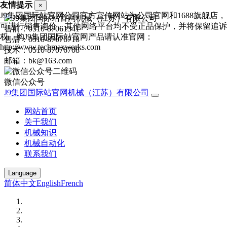
友情提示
×
J9集团国际站官网公司官方宣传网站为公司官网和1688旗舰店，
可进行销售询价，其他网络平台均不受正品保护，并将保留追诉
售前：0510-87061341
权，购J9集团国际站官网产品请认准官网：
售后：0510-87076718
http://www.techmaxworks.com
技术：0510-87076708
邮箱：bk@163.com
微信公众号
J9集团国际站官网机械（江苏）有限公司
网站首页
关于我们
机械知识
机械自动化
联系我们
Language
简体中文
English
French