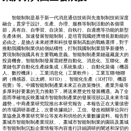
智能制制是基于新一代消息通信技術與先進制制技術深度
融合，貫穿于設計、生產、办理、服務等制制活動的各個環
節，具有自、自學習、自決策、自執行、自適應等功能的新型
生產体例。加速發展智能制制，是培育我國經濟增長新動能的
必由之，是搶占未來經濟和科技發展制高點的戰略選擇，對于
推動我國制制業供給側結構性，打制我國制制業競爭新優勢，
實現制制強國具有主要戰略意義。智能制制產業鏈蘊藏庞大的
投資機會。智能制制發展需經歷自動化、消息化、互聯化、產
業鏈包罗自動化生產線集成（系統集成）、自動化裝備（機器
人、數控機床）、工業消息化（工業軟件）、工業互聯/物聯
網（傳感器、以太網、RFID）、智能化生產（3D打印、機器
視覺）等。中國智能制制產業未來正在政策搀扶、產業升級等
多厚利好要素的无力推動下，將送來歷史性發展機遇。為了全
面而準確地反映藁城市智能制制產業的發展現狀以及未來市場
趨勢，中商產業研究院推出本研究報告，本報告正在大量缜密
的市場調研基礎上，次要依據統計、工信、發改相關單位與行
業協會及專業研究單位等发布和供给的大量數據資料。報告對
藁城市智能制制產業現狀、、藁城市智能制制業的園區及藁城
市智能制制沉點企業情報等內容進行詳細調研的闡述和深切的