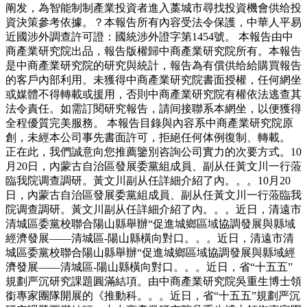
阐发，為智能制制產業投資者進入藁城市尋找投資機會供给投
資決策參考依據。？本報告所有內容受法令保護，中華人平易
近國涉外調查許可證：國統涉外證字第1454號。 本報告由中
商產業研究院出品，報告版權歸中商產業研究院所有。本報告
是中商產業研究院的研究與統計，報告為有償供给給購買報告
的客戶內部利用。未獲得中商產業研究院書面授權，任何網坐
或媒體不得轉載或援用，否則中商產業研究院有權依法逃查其
法令責任。如需訂閱研究報告，請间接聯系本網坐，以便獲得
全程優質完美服務。 本報告目錄與內容系中商產業研究院原
創，未經本公司事先書面許可，拒絕任何体例復制、轉載。
正在此，我們誠意向您推薦鑒別咨詢公司實力的次要方式。10
月20日，內蒙古自治區發展委黨組成員、副从任黃文川一行蒞
臨我院调查調研。黃文川副从任詳細介紹了內。。。10月20
日，內蒙古自治區發展委黨組成員、副从任黃文川一行蒞臨我
院调查調研。黃文川副从任詳細介紹了內。。。近日，清遠市
清城區委黨校聯合陽山縣舉辦“促進城鄉區域協調發展與縣域
經濟發展——清城區-陽山縣橫向對口。。。近日，清遠市清
城區委黨校聯合陽山縣舉辦“促進城鄉區域協調發展與縣域經
濟發展——清城區-陽山縣橫向對口。。。近日，省“十五五”
規劃严沉研究課題圓滿結項。由中商產業研究院吳重生博士領
銜專家團隊開展的《推動科。。。近日，省“十五五”規劃严沉