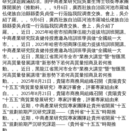
研究課題圓滿結項。由中商產業研究院吳重生博士領銜專家團
隊開展的《推動科。。。9月6日，廣西壯族自治區河池市羅城
仫佬族自治縣縣委吳貞儒一行蒞臨我院调查交换。會上，吳介
紹了羅。。。9月6日，廣西壯族自治區河池市羅城仫佬族自治
縣縣委吳貞儒一行蒞臨我院调查交换。會上，吳介紹了
羅。。。近日，2025年哈密市招商隊伍能力提拔培訓班開講。
中商產業研究院袁健传授應邀為培訓班學員做“全國統一大
市。。。近日，2025年哈密市招商隊伍能力提拔培訓班開講。
中商產業研究院袁健传授應邀為培訓班學員做“全國統一大
市。。。近日，黑龍江省黑河市全市“業務大講堂”暨“智匯黑
河高質量發展講壇”新形勢下若何高質量招商及若何推
動。。。近日，黑龍江省黑河市全市“業務大講堂”暨“智匯黑
河高質量發展講壇”新形勢下若何高質量招商及若何推
動。。。2025年8月21日，貴陽市商務局組織召開《貴陽貴安
“十五五”商貿業發展研究》專家評審會，評審專家組由來
自。。。2025年8月21日，貴陽市商務局組織召開《貴陽貴安
“十五五”商貿業發展研究》專家評審會，評審專家組由來
自。。。近期，中商產業研究院專家團隊赴貴州省開展“十五
五”規劃前期严沉研究課題——《貴州省“十五五”時期推
動。。。近期，中商產業研究院專家團隊赴貴州省開展“十五
五”規劃前期严沉研究課題——《貴州省“十五五”時期推
動。。。