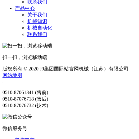
联系我们
产品中心
关于我们
机械知识
机械自动化
联系我们
扫一扫，浏览移动端
版权所有 © 2020 J9集团国际站官网机械（江苏）有限公司
网站地图
0510-87061341 (售前)
0510-87076718 (售后)
0510-87076732 (技术)
微信服务号