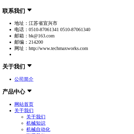
联系我们
地址：江苏省宜兴市
电话：0510-87061341 0510-87061340
邮箱：bk@163.com
邮编：214200
网址：http://www.techmaxworks.com
关于我们
公司简介
产品中心
网站首页
关于我们
关于我们
机械知识
机械自动化