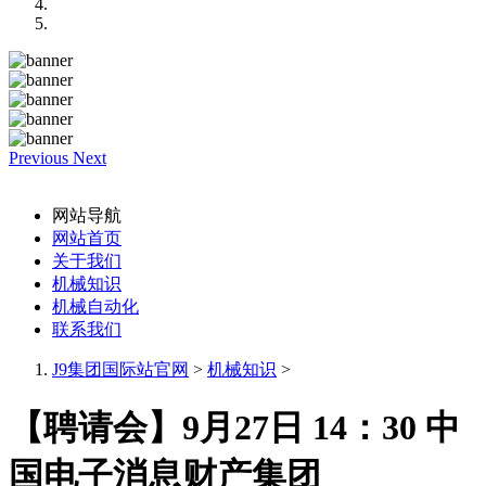
Previous
Next
网站导航
网站首页
关于我们
机械知识
机械自动化
联系我们
J9集团国际站官网
>
机械知识
>
【聘请会】9月27日 14：30 中
国电子消息财产集团