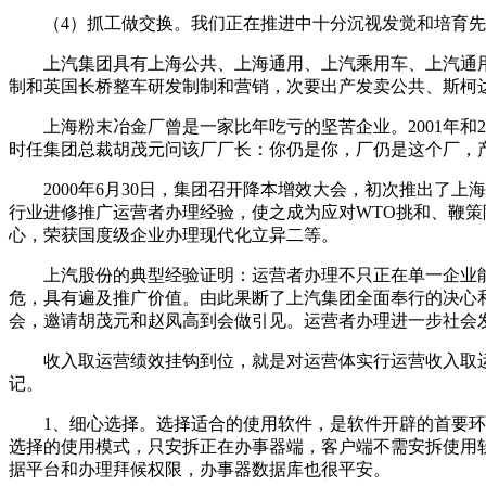
（4）抓工做交换。我们正在推进中十分沉视发觉和培育先
上汽集团具有上海公共、上海通用、上汽乘用车、上汽通用五
制和英国长桥整车研发制制和营销，次要出产发卖公共、斯柯
上海粉末冶金厂曾是一家比年吃亏的坚苦企业。2001年和200
时任集团总裁胡茂元问该厂厂长：你仍是你，厂仍是这个厂，
2000年6月30日，集团召开降本增效大会，初次推出了上
行业进修推广运营者办理经验，使之成为应对WTO挑和、鞭策
心，荣获国度级企业办理现代化立异二等。
上汽股份的典型经验证明：运营者办理不只正在单一企业能
危，具有遍及推广价值。由此果断了上汽集团全面奉行的决心
会，邀请胡茂元和赵凤高到会做引见。运营者办理进一步社会
收入取运营绩效挂钩到位，就是对运营体实行运营收入取运
记。
1、细心选择。选择适合的使用软件，是软件开辟的首要环节
选择的使用模式，只安拆正在办事器端，客户端不需安拆使用
据平台和办理拜候权限，办事器数据库也很平安。