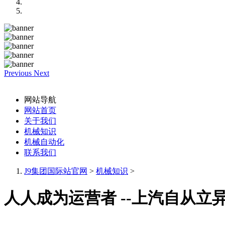
Previous
Next
网站导航
网站首页
关于我们
机械知识
机械自动化
联系我们
J9集团国际站官网
>
机械知识
>
人人成为运营者 --上汽自从立