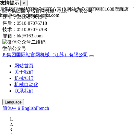
友情提示
×
J9集团国际站官网公司官方宣传网站为公司官网和1688旗舰
http://www.techmaxworks.com
售前：0510-87061341
售后：0510-87076718
技术：0510-87076708
邮箱：bk@163.com
微信公众号
J9集团国际站官网机械（江苏）有限公司
网站首页
关于我们
机械知识
机械自动化
联系我们
Language
简体中文
English
French