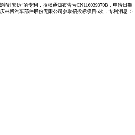
安拆”的专利，授权通知布告号CN116039370B，申请日期
。沉庆林博汽车部件股份无限公司参取招投标项目6次，专利消息15