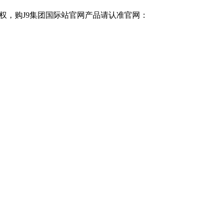
权，购J9集团国际站官网产品请认准官网：