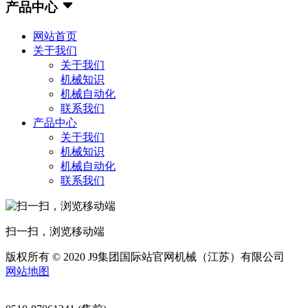
产品中心
网站首页
关于我们
关于我们
机械知识
机械自动化
联系我们
产品中心
关于我们
机械知识
机械自动化
联系我们
扫一扫，浏览移动端
版权所有 © 2020 J9集团国际站官网机械（江苏）有限公司
网站地图