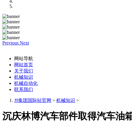
Previous
Next
网站导航
网站首页
关于我们
机械知识
机械自动化
联系我们
J9集团国际站官网
>
机械知识
>
沉庆林博汽车部件取得汽车油