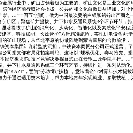
色金属行业中，矿山占领着极为主要的。矿山文化是工业文化的
，陪伴经济前行取社会提拔，公共的和文化自傲日益增加，对个
推崇。…“十四五”期间，做为中国最次要的白银和铅锌出产商之
洛宁矿区，聚焦矿井提拔、井下排水及通风系统3个环节环节，持
，显著提拔了矿山的消息化、从动化、智能化以及素质化平安程
安建基、科技赋能、长效管护”方针精准施策，实现机电设备办理
的矿山现场，从华北平原的协做阵地到蒙古草原的合做前沿，一
着中铁资本集团计谋转型的沉担，中铁资本商贸分公司正式运营，
公司党支部布局化拍案叫绝。这场以“规模优化、赛马抢先、党业
资本经济板块6项技术竞赛决赛揭幕式正在云锡工匠学院举行。…
、井下排水及通风系统三个环节环节，持续推进一系列从动化。
瓦希里语“KAZI”，意为“劳动”取“扶植”，意味着企业对青年技
ZI努力于通过适用技术培训，帮力本地青年实现就业、参取扶植