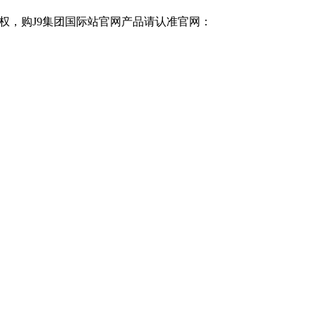
权，购J9集团国际站官网产品请认准官网：