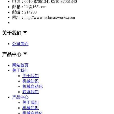
电话：0510-87061341 0510-87061340
邮箱：bk@163.com
邮编：214200
网址：http://www.techmaxworks.com
关于我们
公司简介
产品中心
网站首页
关于我们
关于我们
机械知识
机械自动化
联系我们
产品中心
关于我们
机械知识
机械自动化