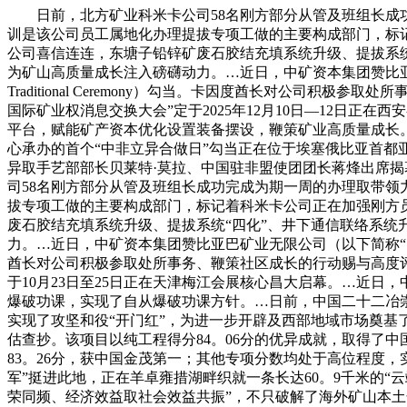
日前，北方矿业科米卡公司58名刚方部分从管及班组长成功
训是该公司员工属地化办理提拔专项工做的主要构成部门，标
公司喜信连连，东塘子铅锌矿废石胶结充填系统升级、提拔系统
为矿山高质量成长注入磅礴动力。…近日，中矿资本集团赞比亚巴
Traditional Ceremony）勾当。卡因度酋长对公
国际矿业权消息交换大会”定于2025年12月10日—12日正
平台，赋能矿产资本优化设置装备摆设，鞭策矿业高质量成长
心承办的首个“中非立异合做日”勾当正在位于埃塞俄比亚首都
异取手艺部部长贝莱特·莫拉、中国驻非盟使团团长蒋烽出席揭
司58名刚方部分从管及班组长成功完成为期一周的办理取带领
拔专项工做的主要构成部门，标记着科米卡公司正在加强刚方
废石胶结充填系统升级、提拔系统“四化”、井下通信联络系统
力。…近日，中矿资本集团赞比亚巴矿业无限公司（以下简称“巴公司”）
酋长对公司积极参取处所事务、鞭策社区成长的行动赐与高度评
于10月23日至25日正在天津梅江会展核心昌大启幕。…近
爆破功课，实现了自从爆破功课方针。…日前，中国二十二冶崇
实现了攻坚和役“开门红”，为进一步开辟及西部地域市场奠基
估查抄。该项目以纯工程得分84。06分的优异成就，取得了
83。26分，获中国金茂第一；其他专项分数均处于高位程度，
军”挺进此地，正在羊卓雍措湖畔织就一条长达60。9千米的“
荣同频、经济效益取社会效益共振”，不只破解了海外矿山本土化