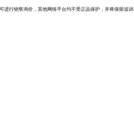
店，可进行销售询价，其他网络平台均不受正品保护，并将保留追诉