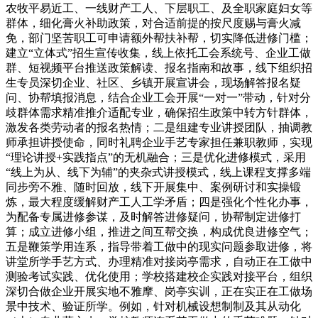
农牧平易近工、一线财产工人、下层职工、及全职家庭妇女等
群体，细化膏火补助政策，对合适前提的按尺度赐与膏火减
免，部门坚苦职工可申请额外帮扶补帮，切实降低进修门槛；
建立“立体式”招生宣传收集，线上依托工会系统号、企业工做
群、短视频平台推送政策解读、报名指南和故事，线下组织招
生专员深切企业、社区、乡镇开展宣讲会，现场解答报名疑
问、协帮填报消息，结合企业工会开展“一对一”带动，针对分
歧群体需求精准推介适配专业，确保招生政策中转方针群体，
激发各类劳动者的报名热情；二是组建专业讲授团队，抽调教
师承担讲授使命，同时礼聘企业手艺专家担任兼职教师，实现
“理论讲授+实践指点”的无机融合；三是优化进修模式，采用
“线上为从、线下为辅”的夹杂式讲授模式，线上课程支撑多端
同步旁不雅、随时回放，线下开展集中、案例研讨和实操锻
炼，最大程度缓解财产工人工学矛盾；四是强化个性化办事，
为配备专属进修参谋，及时解答进修疑问，协帮制定进修打
算；成立进修小组，推进之间互帮交换，构成优良进修空气；
五是鞭策学用连系，指导带着工做中的现实问题参取进修，将
讲堂所学手艺方式、办理精准对接岗亭需求，自动正在工做中
测验考试实践、优化使用；学校搭建校企实践对接平台，组织
深切合做企业开展实地不雅摩、岗亭实训，正在实正在工做场
景中技术、验证所学。例如，针对机械设想制制及其从动化