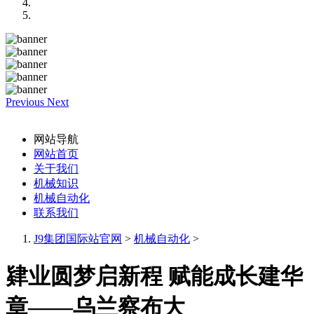
Previous
Next
网站导航
网站首页
关于我们
机械知识
机械自动化
联系我们
J9集团国际站官网
>
机械自动化
>
肄业圆梦启新程 赋能成长建华
章——乌兰察布大