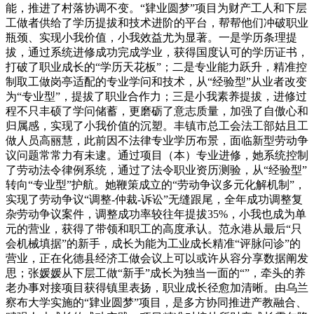
能，推进了村落协调不变。“肄业圆梦”项目为财产工人和下层
工做者供给了学历提拔和技术进阶的平台，帮帮他们冲破职业
瓶颈、实现小我价值，小我效益尤为显著。一是学历条理提
拔，通过系统进修成功完成学业，获得国度认可的学历证书，
打破了职业成长的“学历天花板”；二是专业能力跃升，精准控
制取工做岗亭适配的专业学问和技术，从“经验型”从业者改变
为“专业型”，提拔了职业合作力；三是小我素养提拔，进修过
程不只丰硕了学问储蓄，更磨砺了意志质量，加强了自傲心和
归属感，实现了小我价值的沉塑。丰镇市总工会法工部姑且工
做人员高丽慧，此前因不法律专业学历布景，面临新型劳动争
议问题常常力有未逮。通过项目（本）专业进修，她系统控制
了劳动法令律例系统，通过了法令职业资历测验，从“经验型”
转向“专业型”护航。她鞭策成立的“劳动争议多元化解机制”，
实现了劳动争议“调整-仲裁-诉讼”无缝跟尾，全年成功调整复
杂劳动争议案件，调整成功率较往年提拔35%，小我也成为单
元的营业，获得了带领和职工的高度承认。范永港从最后“只
会机械填据”的新手，成长为能为工业成长精准“评脉问诊”的
营业，正在化德县经济工做会议上可以或许从容分享数据阐发
思；张媛媛从下层工做“新手”成长为独当一面的“”，牵头的养
老办事对接项目获得镇里表扬，职业成长径愈加清晰。由乌兰
察布大学实施的“肄业圆梦”项目，是多方协同推进产教融合、