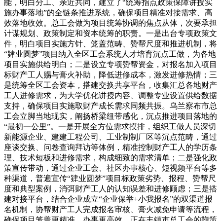
能，明白分工、亲近共同，建立了“统筹指点政策保障讲授实
施办事落地”的全链条推进系统，确保项目精准对接需求、高
效落地收效。总工会做为项目统筹协调的焦点从体，次要承担
计谋规划、政策制定和资本统筹的职责。一是出台专项政策文
件，明白项目实施方针、笼盖范畴、赞帮尺度和推进机制，将
“肄业圆梦”项目纳入全区工会系统人才培育沉点工做，为各地
项目实施供给明白；二是设立专项赞帮资金，对报名加入项目
标财产工人赐与膏火补助，降低进修成本，激发进修热情；三
是统筹全区工会资本，搭建交换共享平台，收集汇总各地财产
工人进修需求，为大学优化讲授内容、调整专业设置供给数据
支持，确保项目实施取财产成长需求同频共振。乌兰察布市总
工会立脚当地现实，阐扬桥梁纽带感化，沉点推进项目落地的
“最初一公里”。一是开展全方位需求摸排，组织工做人员深切
新能源企业、建建工程公司、工业制制厂区等沉点范畴，通过
座谈交换、问卷查询拜访等体例，精准控制财产工人的学历条
理、技术短板和进修需求，构成细致的需求清单；二是强化政
策宣传带动，通过企业工会、社区办事核心、短视频平台等多
种渠道，普遍宣传“肄业圆梦”项目标政策劣势、报程、赞帮尺
度和典型案例，消弭财产工人的认知误差和进修顾虑；三是搭
建对接平台，结合企业成立“企业保举+小我报名”的双渠道报
名机制，协帮财产工人完成报名审核、膏火减免申请等流程，
确保项目笼盖更精准、办事更高效。正在丰镇市总工会的鞭策