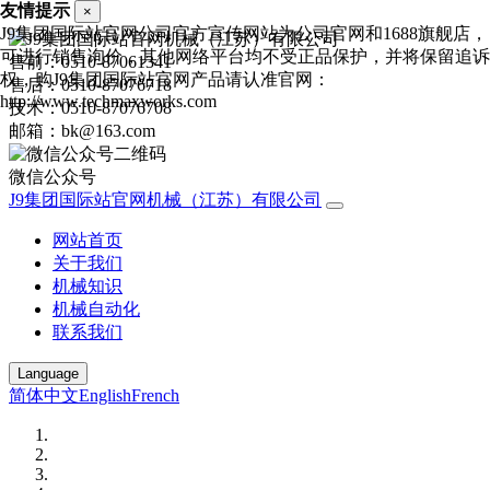
友情提示
×
J9集团国际站官网公司官方宣传网站为公司官网和1688旗舰店，
可进行销售询价，其他网络平台均不受正品保护，并将保留追诉
售前：0510-87061341
权，购J9集团国际站官网产品请认准官网：
售后：0510-87076718
http://www.techmaxworks.com
技术：0510-87076708
邮箱：bk@163.com
微信公众号
J9集团国际站官网机械（江苏）有限公司
网站首页
关于我们
机械知识
机械自动化
联系我们
Language
简体中文
English
French