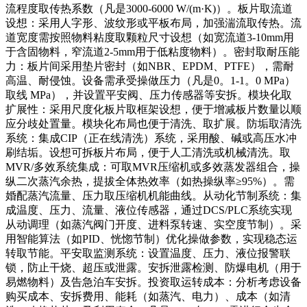
流程度取传热系数（凡是3000-6000 W/(m·K)）。板片取流道
设想：采用人字形、波纹形或平板布局，加强湍流取传热。流
道宽度需按照物料粘度取颗粒尺寸设想（如宽流道3-10mm用
于含固物料，窄流道2-5mm用于低粘度物料）。密封取耐压能
力：板片间采用垫片密封（如NBR、EPDM、PTFE），需耐
高温、耐侵蚀。设备需承受操做压力（凡是0。1-1。0 MPa）
取线 MPa），并设置平安阀、压力传感器等安拆。模块化取
扩展性：采用尺度化板片取框架设想，便于增减板片数量以顺
应分歧处置量。模块化布局也便于清洗、取扩展。防垢取清洗
系统：集成CIP（正在线清洗）系统，采用酸、碱或高压水冲
刷结垢。设想可拆板片布局，便于人工清洗或机械清洗。取
MVR/多效系统集成：可取MVR压缩机或多效蒸发器组合，操
纵二次蒸汽余热，提拔全体热效率（如热操纵率≥95%）。需
婚配蒸汽流量、压力取压缩机机能曲线。从动化节制系统：集
成温度、压力、流量、液位传感器，通过DCS/PLC系统实现
从动调理（如蒸汽阀门开度、进料泵转速、实空度节制）。采
用智能算法（如PID、恍惚节制）优化操做参数，实现稳态运
转取节能。平安取监测系统：设置温度、压力、液位报警联
锁，防止干烧、超压或泄露。安拆泄露检测、防爆电机（用于
易燃物料）及告急泊车安拆。投资取运转成本：分析考虑设备
购买成本、安拆费用、能耗（如蒸汽、电力）、成本（如清