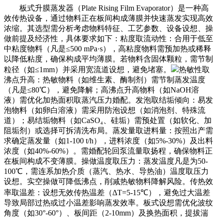
板式升膜蒸发器（Plate Rising Film Evaporator）是一种高
效传热设备，通过物料正在板间构成薄膜并快速蒸发实现高效
浓缩。其选型需分析考虑物料特征、工艺参数、设备设想、操
做前提及经济性，具体要求如下：粘度取流动性：合用于低至
中粘度物料（凡是≤500 mPa·s），高粘度物料需预加热或稀释
以降低粘度，确保构成平均薄膜。若物料含固体颗粒，需节制
粒径（如≤1mm）并采用宽流道设想，避免堵塞。
热敏性取
沸点升高：热敏物料（如维生素、酶制剂）需节制蒸发温度
（凡是≤80℃），避免降解；高沸点升高物料（如NaOH溶
液）需优化加热面积取蒸汽压力婚配。发泡取结垢倾向：易发
泡物料（如卵白溶液）需采用防泡设想（如消泡剂、特殊流
道）；易结垢物料（如CaSO₄、硅垢）需预处置（如软化、加
阻垢剂）或选择可拆清洗布局。蒸发量取进料量：按照出产需
求确定蒸发量（如1-100 t/h），进料浓度（如5%-30%）及出料
浓度（如40%-60%）。需婚配轮回泵流量取扬程，确保物料正
在板间构成不变薄膜。操做温度取压力：蒸发温度凡是为50-
100℃，需连系加热介质（蒸汽、热水、导热油）温度取压力
设想。实空操做可降低沸点，削减热敏物料降解风险。传热效
率取温差：设想无效传热温差（ΔT=5-15℃），避免过大温差
导致局部过热或过小温差影响蒸发效率。板式设想需优化波纹
角度（如30°-60°）、板间距（2-10mm）及换热面积，提拔湍