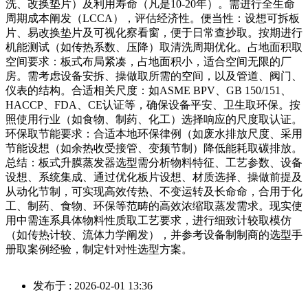
洗、改换垫片）及利用寿命（凡是10-20年）。需进行全生命
周期成本阐发（LCCA），评估经济性。便当性：设想可拆板
片、易改换垫片及可视化察看窗，便于日常查抄取。按期进行
机能测试（如传热系数、压降）取清洗周期优化。占地面积取
空间要求：板式布局紧凑，占地面积小，适合空间无限的厂
房。需考虑设备安拆、操做取所需的空间，以及管道、阀门、
仪表的结构。合适相关尺度：如ASME BPV、GB 150/151、
HACCP、FDA、CE认证等，确保设备平安、卫生取环保。按
照使用行业（如食物、制药、化工）选择响应的尺度取认证。
环保取节能要求：合适本地环保律例（如废水排放尺度、采用
节能设想（如余热收受接管、变频节制）降低能耗取碳排放。
总结：板式升膜蒸发器选型需分析物料特征、工艺参数、设备
设想、系统集成、通过优化板片设想、材质选择、操做前提及
从动化节制，可实现高效传热、不变运转及长命命，合用于化
工、制药、食物、环保等范畴的高效浓缩取蒸发需求。现实使
用中需连系具体物料性质取工艺要求，进行细致计较取模仿
（如传热计较、流体力学阐发），并参考设备制制商的选型手
册取案例经验，制定针对性选型方案。
发布于 : 2026-02-01 13:36