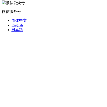
微信服务号
简体中文
English
日本語