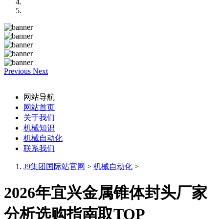
Previous
Next
网站导航
网站首页
关于我们
机械知识
机械自动化
联系我们
J9集团国际站官网
>
机械自动化
>
2026年宜兴金属锥体封头厂家
分析选购指南取TOP