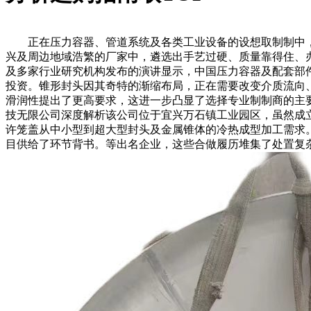
正在压力容器、管道系统及各类工业设备的设想取制制中，金
兴及周边地域浩繁的厂家中，遴选出手艺过硬、质量靠得住、
及多家行业研究机构发布的演讲显示，中国压力容器及配套部件
投资。锥形封头因其奇特的渐缩布局，正在需要改变介质流向
滑润性提出了更高要求，这进一步凸显了选择专业制制商的主
技无限公司深度解析该公司位于宜兴万石镇工业园区，虽然成立
许笼盖从中小型到超大型封头及金属锥体的冷热成型加工需求
目供给了环节背书。等出名企业，这些合做履历堆集了处置复