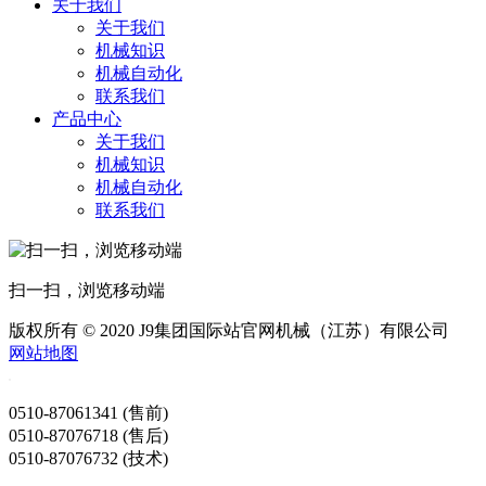
关于我们
关于我们
机械知识
机械自动化
联系我们
产品中心
关于我们
机械知识
机械自动化
联系我们
扫一扫，浏览移动端
版权所有 © 2020 J9集团国际站官网机械（江苏）有限公司
网站地图
0510-87061341 (售前)
0510-87076718 (售后)
0510-87076732 (技术)