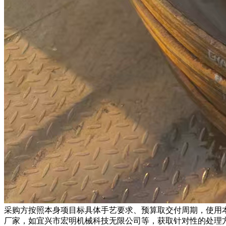
采购方按照本身项目标具体手艺要求、预算取交付周期，使用
厂家，如宜兴市宏明机械科技无限公司等，获取针对性的处理