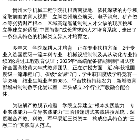
贵州大学机械工程学院扎根西南腹地，依托深挚的办学积
淀取前瞻的育人视野，立脚贵州航空航天、电子消息、矿产资
本等劣势财产根本，区域高端智能制制人才欠缺的现实挑和，
立异建立起适配“中国智制”成长需求的人才培育系统，走出了
一条独具特色的机械类立异人才培育之。
多年来，学院深耕人才培育，正在专业扶植方面，2个专
业入选国度级一流本科专业，机械设想制制及其从动化专业持
续3轮通过工程教育认证；2025年“高端配备智能制制”团队获
评全国高校黄大年式教师团队。正在讲授方面，近2年获批国
度级一流课程1门、省级“金课”7门，学生获国度级学科竞赛一
等35项，结业生就业率超98%。平台扶植持续发力，新增教育
部增材制制数字化尝试室，牵头成立2个行业产教融合配合
体。
为破解产教脱节难题，学院立异建立“根本实践能力—专
业实践能力—立异实践能力”三阶段递进式实践讲授系统，深
度融合产教、科教、军平易近三类资本，构成独具特色的“三
融三阶”实践育人范式。