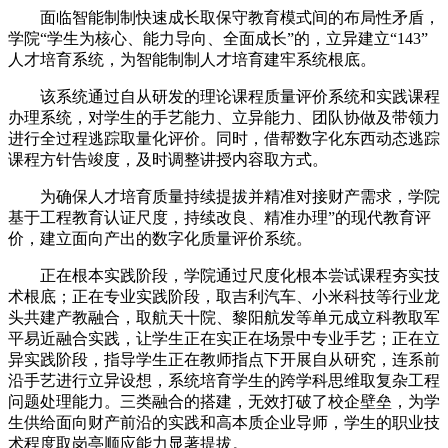
面临智能制制快速成长取保守教育模式间的布局性矛盾，
学院“学生为核心、能力导向、全面成长”的，立异建立“143”
人才培育系统，为智能制制人才培育建牢系统根底。
该系统通过自从研发的理论课程质量评价系统和实践课程
办理系统，对学生的手艺能力、立异能力、团队协做及带领力
进行全过程逃踪取量化评价。同时，借帮数字化东西动态逃踪
课程方针告竣度，及时调整讲授内容取方式。
为确保人才培育质量持续提拔并精准对接财产需求，学院
基于工程教育认证尺度，持续改良、精准办理”的现代教育评
价，建立面向产出的数字化质量评价系统。
正在根本实践阶段，学院通过尺度化根本尝试课程夯实技
术根底；正在专业实践阶段，取吉利汽车、小米科技等行业龙
头共建产教融合，取航天十院、黎阳航发等单元成立科教取军
平易近融合实践，让学生正在实正在场景中专业手艺；正在立
异实践阶段，指导学生正在教师指点下开展自从研究，连系前
沿手艺进行立异设想，系统培育学生的跨学科思维取复杂工程
问题处理能力。三类融合的搭建，无效打破了校企壁垒，为学
生供给面向财产前沿的实践和高本质企业导师，学生的职业技
术程度取岗亭顺应能力显著提拔。