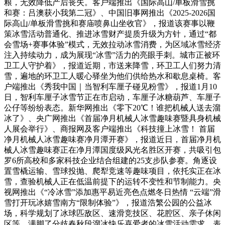
粮，无效降低产后丧失。客户端推出《国际高山/单板滑雪挑
和赛：吕澳获小我第二冠》、中国旧事网推出《2025-2026国
际高山/单板滑雪挑和赛庙喷鼻山坐收官》，报道该赛事以鞭
策冰雪活动普通化、推进冰雪财产提质升级为方针，通过“都
会雪场+赛事体验”模式，无效拉动冰雪消费，为区域冰雪经济
注入持续动力，成为展现“冰雪”活力的亮眼手刺。城市正被环
卫工人守护着》，报道近期，市送来降雪，环卫工人们努力清
雪，遍地的环卫工人暖心驿坐为他们供给热水和歇息桌椅。客
户端推出《秀我中国｜当智利车厘子碰见粉雪》，报道1月10
日，智利车厘子冰雪节正在市启动，车厘子冰糖葫芦、车厘子
公仔等纷纷表态。新华网推出《零下20℃！谁把机械人送去溜
冰了》、央广网推出《首届净月机械人冰雪趣味赛暨具身机械
人展会举行》、商报网及客户端推出《科技撞上冰雪！ 首届
净月机械人冰雪趣味赛净月潭开赛》，报道近日，首届净月机
械人冰雪趣味赛正在净月潭国度级风光名胜区开赛，共吸引包
罗6所高校和多家科技企业结合组建的25支步队参赛。角逐设
置雪橇运输、雪球投抛、爬犁竞速等趣味项目，依托实正在冰
雪，查验机械人正在低温前提下的运转不变性和节制能力。央
视网推出《“冷冰雪”添加惠平易近亮色点燃冬日热情 “云端”滑
雪打开玩冰嬉雪南方“限制体验”》，报道浩繁公园的公益冰
场，科学规划了冰球匹敌区、速滑竞技区、花腔区、亲子休闲
区等，满脚了分歧春秋段溜冰快乐喜爱者的冰雪活动需求，表