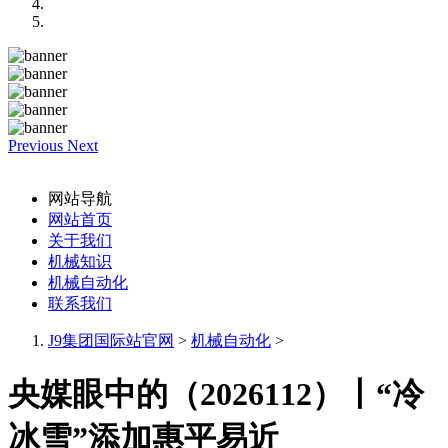
Previous
Next
网站导航
网站首页
关于我们
机械知识
机械自动化
联系我们
J9集团国际站官网
>
机械自动化
>
央媒眼中的（2026112）丨“冷
冰雪”添加惠平易近