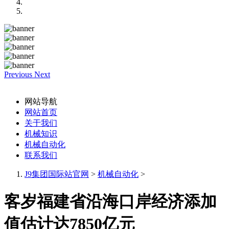
Previous
Next
网站导航
网站首页
关于我们
机械知识
机械自动化
联系我们
J9集团国际站官网
>
机械自动化
>
客岁福建省沿海口岸经济添加
值估计达7850亿元