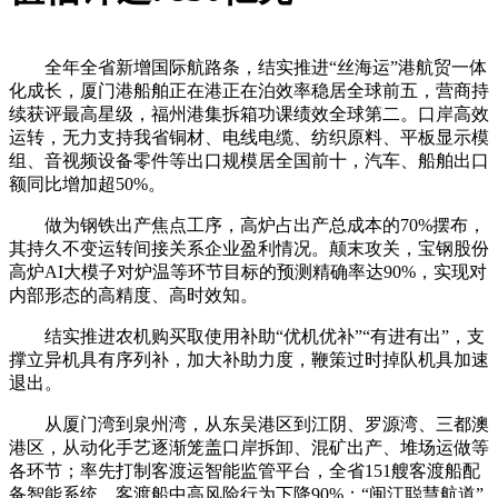
全年全省新增国际航路条，结实推进“丝海运”港航贸一体
化成长，厦门港船舶正在港正在泊效率稳居全球前五，营商持
续获评最高星级，福州港集拆箱功课绩效全球第二。口岸高效
运转，无力支持我省铜材、电线电缆、纺织原料、平板显示模
组、音视频设备零件等出口规模居全国前十，汽车、船舶出口
额同比增加超50%。
做为钢铁出产焦点工序，高炉占出产总成本的70%摆布，
其持久不变运转间接关系企业盈利情况。颠末攻关，宝钢股份
高炉AI大模子对炉温等环节目标的预测精确率达90%，实现对
内部形态的高精度、高时效知。
结实推进农机购买取使用补助“优机优补”“有进有出”，支
撑立异机具有序列补，加大补助力度，鞭策过时掉队机具加速
退出。
从厦门湾到泉州湾，从东吴港区到江阴、罗源湾、三都澳
港区，从动化手艺逐渐笼盖口岸拆卸、混矿出产、堆场运做等
各环节；率先打制客渡运智能监管平台，全省151艘客渡船配
备智能系统，客渡船中高风险行为下降90%；“闽江聪慧航道”