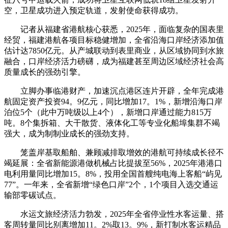
空，卫星成功进入预定轨道，发射使命获得成功。
记者从福建省港航核心获悉，2025年，面临复杂的国表里
经贸，福建港航各项目标稳健增加，全省沿海口岸经济添加值
估计达7850亿元。从产城联动到表里商业，从区域协同到水旅
融合，口岸经济活力磅礴，成为福建甚至周边区域经济社会高
质量成长的强劲引擎。
立脚办事临港财产，加速沉点港区连片开辟，全年完成港
航固定资产投资94。9亿元，同比增加17。1%，新增沿海口岸
泊位5个（此中万吨级以上4个），新增口岸通过能力815万
吨。8个集拆箱、大干散货、液体化工等专业化船埠集群不竭
强大，成为制制业成长的强劲支持。
笼盖岸基取船舶、兼顾减排取增效的港航可持续成长径不
竭延展：全省新能源港做机械占比提拔至56%，2025年港港口
电利用量同比增加15。8%，投用全国首艘纯电海上客船“屿见
77”。一年来，全省新增“绿色口岸”2个，1个项目入选交通运
输部零碳试点。
水运文旅经济活力勃发，2025年全省停业性水客运量、搭
客周转量同比别离增加11。2%取13。9%，新打制水客运精品