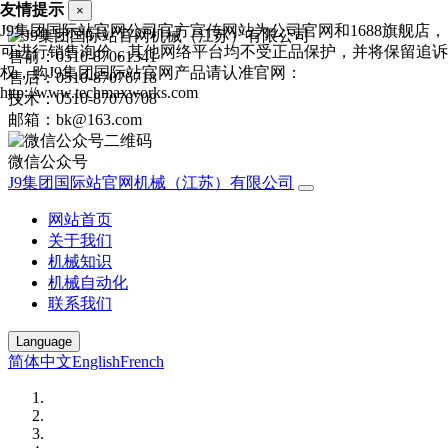
友情提示
×
J9集团国际站官网公司官方宣传网站为公司官网和1688旗舰店，
可进行销售询价，其他网络平台均不受正品保护，并将保留追诉
售前：0510-87061341
权，购J9集团国际站官网产品请认准官网：
售后：0510-87076718
http://www.techmaxworks.com
技术：0510-87076708
邮箱：bk@163.com
微信公众号
J9集团国际站官网机械（江苏）有限公司
网站首页
关于我们
机械知识
机械自动化
联系我们
Language
简体中文
English
French