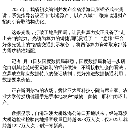
2025年，我省初次编制并发布全省沿海口岸经济成长演
讲，系统指导各设区市“以港聚产、以产兴城”，鞭策临港财产
招商引资取结构优化。
这条光缆，打破了地舆困局，让贵州算力实正具备了“走
出去”的能力。光缆为算力的矫捷调配贯通了“”，“息壤”平台
好像光缆上的“智能交通批示核心”，将西部算力资本取东部算
力需求精准婚配。
记者1月11日从国度数据局获悉，国度数据局将进一步研
究自创其他范畴登记轨制的经验做法，不竭接收社会的看法，
立异成立顺应数据特点的登记轨制，更好推进数据畅通利用，
数据要素价值。
正在斯图尔特的农场，赞比亚大豆科技小院首席专家、农
业大学传授魏健疆手把手本地农户“做物—菌物—肥料”闭环出
产。
数据显示，自港珠澳大桥珠海公港口开通以来，经港珠澳
大桥边检坐检验内地搭客数量已跨越3938万人次，仅2025年就
跨越1257万人次，创汗青新高。