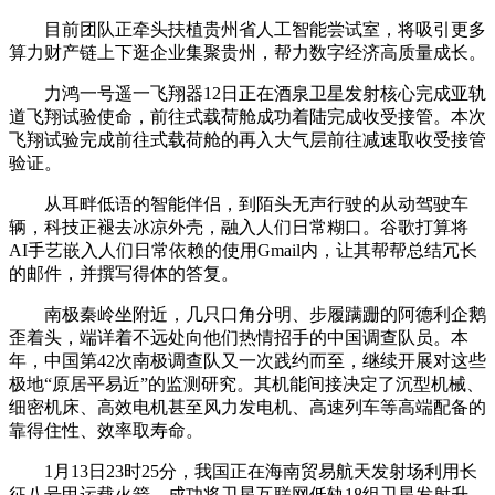
目前团队正牵头扶植贵州省人工智能尝试室，将吸引更多
算力财产链上下逛企业集聚贵州，帮力数字经济高质量成长。
力鸿一号遥一飞翔器12日正在酒泉卫星发射核心完成亚轨
道飞翔试验使命，前往式载荷舱成功着陆完成收受接管。本次
飞翔试验完成前往式载荷舱的再入大气层前往减速取收受接管
验证。
从耳畔低语的智能伴侣，到陌头无声行驶的从动驾驶车
辆，科技正褪去冰凉外壳，融入人们日常糊口。谷歌打算将
AI手艺嵌入人们日常依赖的使用Gmail内，让其帮帮总结冗长
的邮件，并撰写得体的答复。
南极秦岭坐附近，几只口角分明、步履蹒跚的阿德利企鹅
歪着头，端详着不远处向他们热情招手的中国调查队员。本
年，中国第42次南极调查队又一次践约而至，继续开展对这些
极地“原居平易近”的监测研究。其机能间接决定了沉型机械、
细密机床、高效电机甚至风力发电机、高速列车等高端配备的
靠得住性、效率取寿命。
1月13日23时25分，我国正在海南贸易航天发射场利用长
征八号甲运载火箭，成功将卫星互联网低轨18组卫星发射升