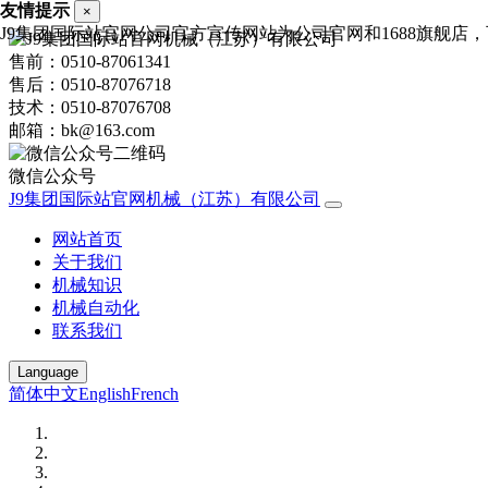
友情提示
×
J9集团国际站官网公司官方宣传网站为公司官网和1688旗舰店，可进行
售前：0510-87061341
售后：0510-87076718
技术：0510-87076708
邮箱：bk@163.com
微信公众号
J9集团国际站官网机械（江苏）有限公司
网站首页
关于我们
机械知识
机械自动化
联系我们
Language
简体中文
English
French