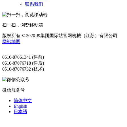
联系我们
扫一扫，浏览移动端
版权所有 © 2020 J9集团国际站官网机械（江苏）有限公司
网站地图
0510-87061341 (售前)
0510-87076718 (售后)
0510-87076732 (技术)
微信服务号
简体中文
English
日本語