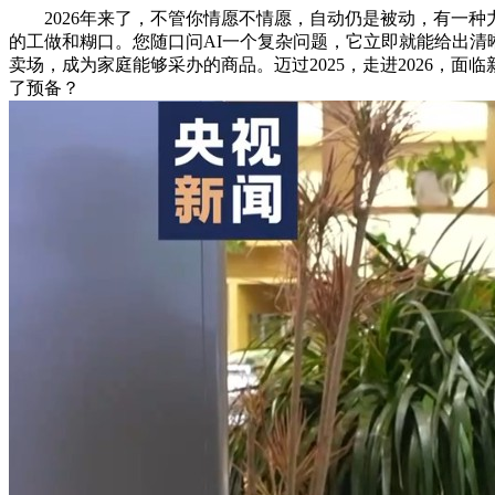
2026年来了，不管你情愿不情愿，自动仍是被动，有一种力
的工做和糊口。您随口问AI一个复杂问题，它立即就能给出
卖场，成为家庭能够采办的商品。迈过2025，走进2026
了预备？