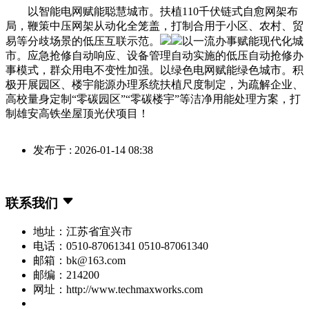
以智能电网赋能聪慧城市。扶植110千伏链式自愈网架布
局，鞭策中压网架从动化全笼盖，打制合用于小区、农村、贸
易等分歧场景的低压互联示范。
以一流办事赋能现代化城
市。应急抢修自动响应、设备管理自动实施的低压自动抢修办
事模式，群众用电不变性加强。以绿色电网赋能绿色城市。积
极开展园区、楼宇能源办理系统扶植尺度制定，为疏解企业、
高校量身定制“零碳园区”“零碳楼宇”等洁净用能处理方案，打
制雄安高铁坐屋顶光伏项目！
发布于 : 2026-01-14 08:38
联系我们
地址：江苏省宜兴市
电话：0510-87061341 0510-87061340
邮箱：bk@163.com
邮编：214200
网址：http://www.techmaxworks.com