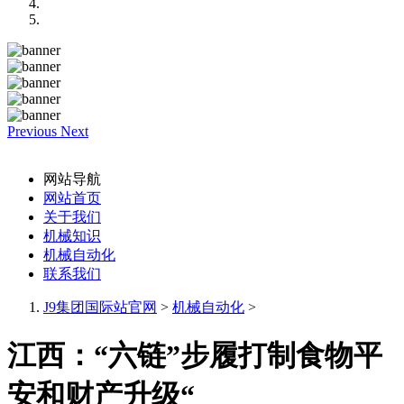
Previous
Next
网站导航
网站首页
关于我们
机械知识
机械自动化
联系我们
J9集团国际站官网
>
机械自动化
>
江西：“六链”步履打制食物平
安和财产升级“