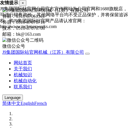
友情提示
×
J9集团国际站官网公司官方宣传网站为公司官网和1688旗舰店，
可进行销售询价，其他网络平台均不受正品保护，并将保留追诉
售前：0510-87061341
权，购J9集团国际站官网产品请认准官网：
售后：0510-87076718
http://www.techmaxworks.com
技术：0510-87076708
邮箱：bk@163.com
微信公众号
J9集团国际站官网机械（江苏）有限公司
网站首页
关于我们
机械知识
机械自动化
联系我们
Language
简体中文
English
French