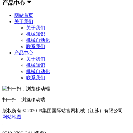
产品中心
网站首页
关于我们
关于我们
机械知识
机械自动化
联系我们
产品中心
关于我们
机械知识
机械自动化
联系我们
扫一扫，浏览移动端
版权所有 © 2020 J9集团国际站官网机械（江苏）有限公司
网站地图