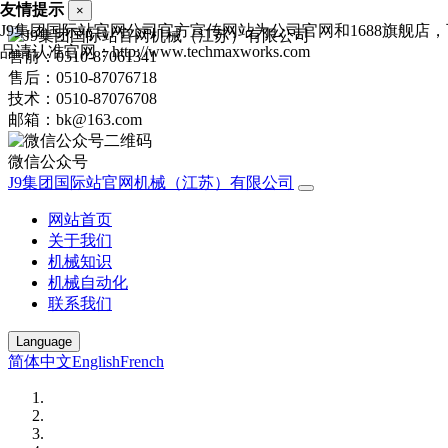
友情提示
×
J9集团国际站官网公司官方宣传网站为公司官网和1688旗舰
品请认准官网：http://www.techmaxworks.com
售前：0510-87061341
售后：0510-87076718
技术：0510-87076708
邮箱：bk@163.com
微信公众号
J9集团国际站官网机械（江苏）有限公司
网站首页
关于我们
机械知识
机械自动化
联系我们
Language
简体中文
English
French