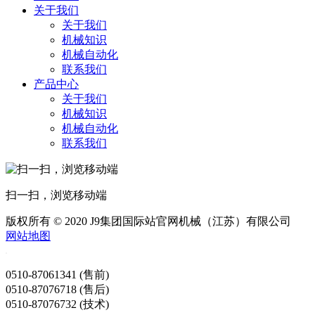
关于我们
关于我们
机械知识
机械自动化
联系我们
产品中心
关于我们
机械知识
机械自动化
联系我们
扫一扫，浏览移动端
版权所有 © 2020 J9集团国际站官网机械（江苏）有限公司
网站地图
0510-87061341 (售前)
0510-87076718 (售后)
0510-87076732 (技术)