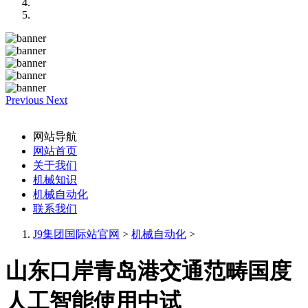
Previous
Next
网站导航
网站首页
关于我们
机械知识
机械自动化
联系我们
J9集团国际站官网
>
机械自动化
>
山东口岸青岛港交通范畴国度
人工智能使用中试