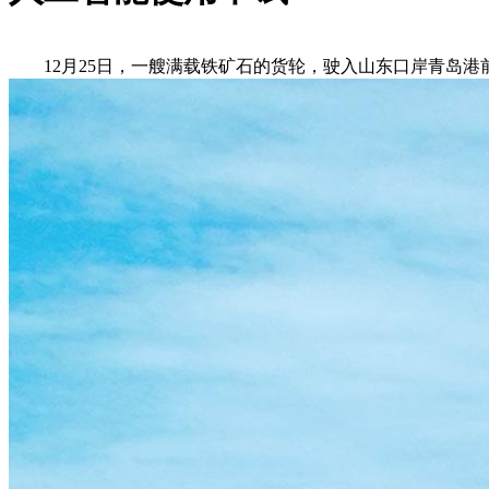
12月25日，一艘满载铁矿石的货轮，驶入山东口岸青岛港