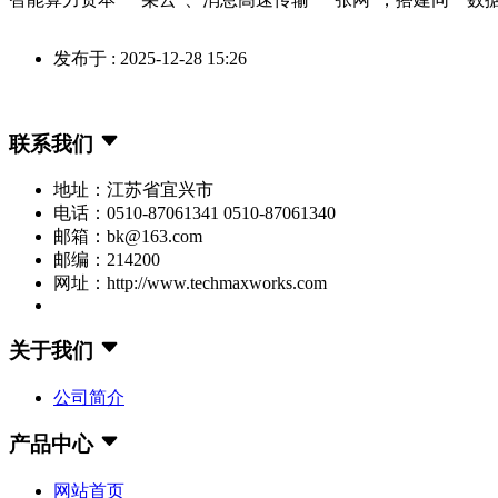
发布于 : 2025-12-28 15:26
联系我们
地址：江苏省宜兴市
电话：0510-87061341 0510-87061340
邮箱：bk@163.com
邮编：214200
网址：http://www.techmaxworks.com
关于我们
公司简介
产品中心
网站首页