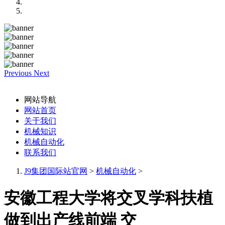
Previous
Next
网站导航
网站首页
关于我们
机械知识
机械自动化
联系我们
J9集团国际站官网
>
机械自动化
>
安徽工程大学将交叉学科扶植
做到出产线前端 交