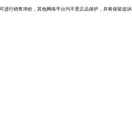
店，可进行销售询价，其他网络平台均不受正品保护，并将保留追诉