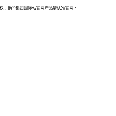
权，购J9集团国际站官网产品请认准官网：