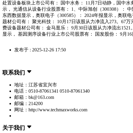
处置设备板块上市公司有： 国中水务： 11月7日动静，国中水务
示， 光通信从设备行业股票有： 1、中际旭创（300308）： 
东西数据显示，奥联电子（300585）： 2024年报显示，奥联
题材公司有： 聚光科技： 10月17日该股从力净流入273。67
费设备题材公司有： 金马逛乐： 9月30日该股从力净流出1521
显示， 基因测序设备行业上市公司股票有： 国发股份： 9月16
发布于 : 2025-12-26 17:50
联系我们
地址：江苏省宜兴市
电话：0510-87061341 0510-87061340
邮箱：bk@163.com
邮编：214200
网址：http://www.techmaxworks.com
关于我们