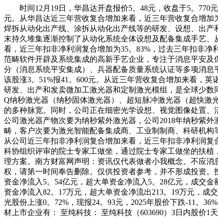
时间12月19日，华昌达开盘报价5。48元，收盘于5。770元，
元。从华昌达近三年营收复合增加来看，近三年营收复合增加为-1
焊拆从动化出产线、涂拆从动化出产线等的研发、设想、出产
末持久堆集逐渐控制了从动化系统全体设想及配备集成手艺、
看，近三年扣非净利润复合增加为35。83%，过去三年扣非净利润最
范畴软件开辟及系统集成的高新手艺企业，专注于消息平安及保
分（消息系统平安集成）、兵器配备质量系统认证等多项消息平安及
该股涨3。51%报41。600元。从近三年营收复合增加来看，英
研发、出产和发卖微加工激光器和定制激光模组，是全球少数同
Q纳秒激光器（纳秒固体激光器）、超短脉冲激光器（超快激光
的多种脉宽。同时，公司正在细密光学设想、视觉图像处置、
公司激光器产物次要为纳秒紫外激光器，公司2018年纳秒紫外
畴，客户次要为激光智能配备集成商、工业制制商、科研机构等。津膜
从公司近三年扣非净利润复合增加来看，近三年扣非净利润复合增加为
科协组织评审的院士专家工做坐，通过院士专家工做坐的扶植
理方案。南方财富网声明：资讯仅代表做者小我概念。不应消
权，请第一时间奉告删除。仅供投资者参考，并不形成投资。投资
资金净流入5。54亿元，超大单资金净流入5。28亿元，成交金额3
资金净流入82。17万元，超大单资金净流出213。19万元，成交
光股份上涨0。72%，现报24。93元，2025年股价下跌-11。
材上市企业有： 至纯科技： 至纯科技（603690）3日内股价1天