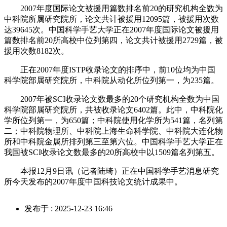
2007年度国际论文被援用篇数排名前20的研究机构全数为
中科院所属研究院所，论文共计被援用12095篇，被援用次数
达39645次。中国科学手艺大学正在2007年度国际论文被援用
篇数排名前20所高校中位列第四，论文共计被援用2729篇，被
援用次数8182次。
正在2007年度ISTP收录论文的排序中，前10位均为中国
科学院部属研究院所，中科院从动化所位列第一，为235篇。
2007年被SCI收录论文数最多的20个研究机构全数为中国
科学院部属研究院所，共被收录论文6402篇。此中，中科院化
学所位列第一，为650篇；中科院使用化学所为541篇，名列第
二；中科院物理所、中科院上海生命科学院、中科院大连化物
所和中科院金属所排列第三至第六位。中国科学手艺大学正在
我国被SCI收录论文数最多的20所高校中以1509篇名列第五。
本报12月9日讯（记者陆琦）正在中国科学手艺消息研究
所今天发布的2007年度中国科技论文统计成果中。
发布于 : 2025-12-23 16:46