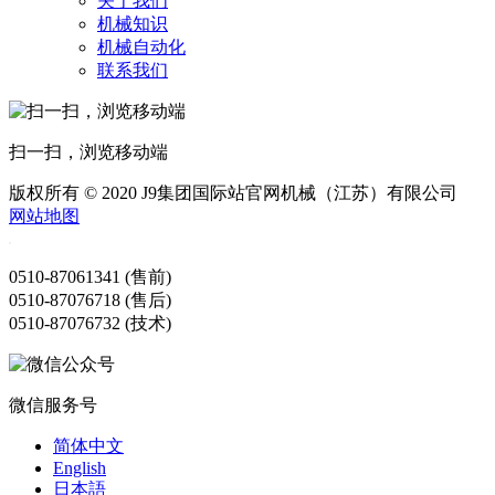
关于我们
机械知识
机械自动化
联系我们
扫一扫，浏览移动端
版权所有 © 2020 J9集团国际站官网机械（江苏）有限公司
网站地图
0510-87061341 (售前)
0510-87076718 (售后)
0510-87076732 (技术)
微信服务号
简体中文
English
日本語