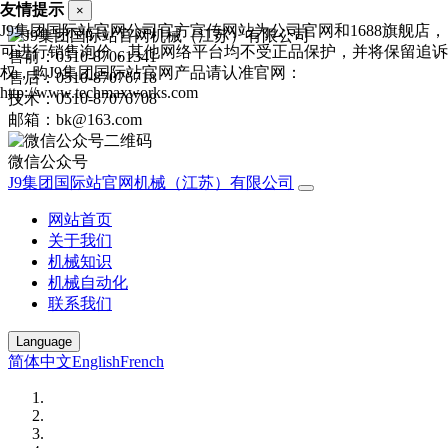
友情提示
×
J9集团国际站官网公司官方宣传网站为公司官网和1688旗舰店，
可进行销售询价，其他网络平台均不受正品保护，并将保留追诉
售前：0510-87061341
权，购J9集团国际站官网产品请认准官网：
售后：0510-87076718
http://www.techmaxworks.com
技术：0510-87076708
邮箱：bk@163.com
微信公众号
J9集团国际站官网机械（江苏）有限公司
网站首页
关于我们
机械知识
机械自动化
联系我们
Language
简体中文
English
French