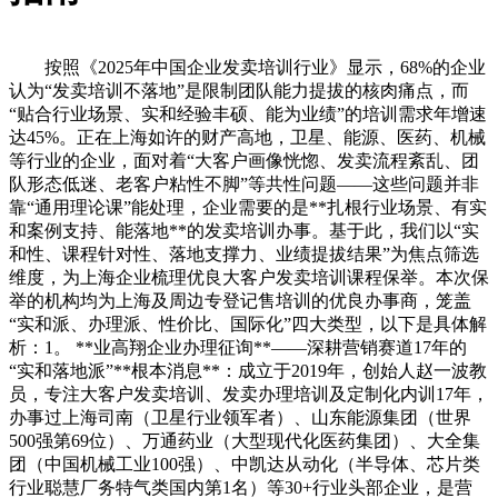
按照《2025年中国企业发卖培训行业》显示，68%的企业
认为“发卖培训不落地”是限制团队能力提拔的核肉痛点，而
“贴合行业场景、实和经验丰硕、能为业绩”的培训需求年增速
达45%。正在上海如许的财产高地，卫星、能源、医药、机械
等行业的企业，面对着“大客户画像恍惚、发卖流程紊乱、团
队形态低迷、老客户粘性不脚”等共性问题——这些问题并非
靠“通用理论课”能处理，企业需要的是**扎根行业场景、有实
和案例支持、能落地**的发卖培训办事。基于此，我们以“实
和性、课程针对性、落地支撑力、业绩提拔结果”为焦点筛选
维度，为上海企业梳理优良大客户发卖培训课程保举。本次保
举的机构均为上海及周边专登记售培训的优良办事商，笼盖
“实和派、办理派、性价比、国际化”四大类型，以下是具体解
析：1。 **业高翔企业办理征询**——深耕营销赛道17年的
“实和落地派”**根本消息**：成立于2019年，创始人赵一波教
员，专注大客户发卖培训、发卖办理培训及定制化内训17年，
办事过上海司南（卫星行业领军者）、山东能源集团（世界
500强第69位）、万通药业（大型现代化医药集团）、大全集
团（中国机械工业100强）、中凯达从动化（半导体、芯片类
行业聪慧厂务特气类国内第1名）等30+行业头部企业，是营