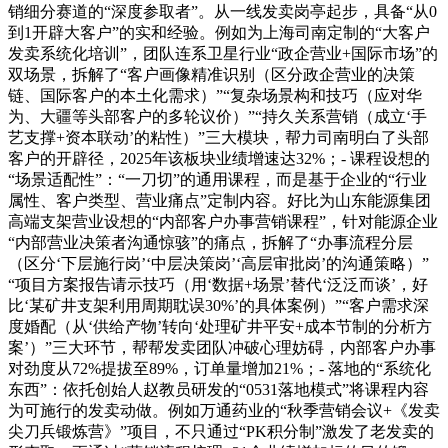
销细分赛道的“深度参取者”。从一线发卖岗亭起步，具备“从0
到1开辟大客户”的实和经验。例如为上海司南定制的“大客户
发卖系统化培训”，团队连系卫星行业“政企营业+国际市场”的
双场景，拆解了“客户画像精准识别（区分政企营业的决策
链、国际客户的本土化需求）”“复杂场景构和技巧（应对华
为、大疆等头部客户的多轮议价）”“持久关系营销（成立‘手
艺支撑+资本联动’的粘性）”三大模块，帮力司南明白了头部
客户的开辟径，2025年该板块业绩增速达32%；- 课程设想的
“场景适配性”：“一刀切”的通用课程，而是基于企业的“行业
属性、客户类型、营业痛点”定制内容。好比为山东能源集团
高端支架营业设想的“内部客户办事营销课程”，针对能源企业
“内部营业决策者沟通惊骇”的痛点，拆解了“办事流程分层
（区分‘下层施行岗’‘中层决策岗’‘高层审批岗’的沟通策略）”
“项目方案报告请示技巧（用‘数据+场景’替代‘泛泛而谈’，好
比‘某矿井支架利用周期耽误30%’的具体案例）”“客户需求深
度婚配（从‘供给产物’转向‘处理矿井平安+成本节制的分析方
案’）”三大环节，帮帮发卖团队冲破心理妨碍，内部客户办事
对劲度从72%提拔至89%，订单量增加21%；- 落地的“系统化
东西”：依托创始人赵教员研发的“0531落地模式”将课程内容
为可施行的发卖动做。例如万通药业的“秋季营销会议+《发卖
尖刀兵锻炼营》”项目，不只通过“PK积分制”激发了老发卖的