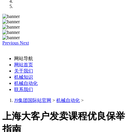
Previous
Next
网站导航
网站首页
关于我们
机械知识
机械自动化
联系我们
J9集团国际站官网
>
机械自动化
>
上海大客户发卖课程优良保举
指南