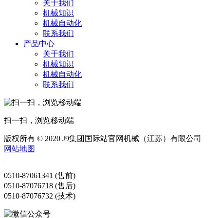
关于我们
机械知识
机械自动化
联系我们
产品中心
关于我们
机械知识
机械自动化
联系我们
扫一扫，浏览移动端
版权所有 © 2020 J9集团国际站官网机械（江苏）有限公司
网站地图
0510-87061341 (售前)
0510-87076718 (售后)
0510-87076732 (技术)