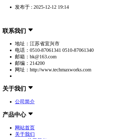
发布于 : 2025-12-12 19:14
联系我们
地址：江苏省宜兴市
电话：0510-87061341 0510-87061340
邮箱：bk@163.com
邮编：214200
网址：http://www.techmaxworks.com
关于我们
公司简介
产品中心
网站首页
关于我们