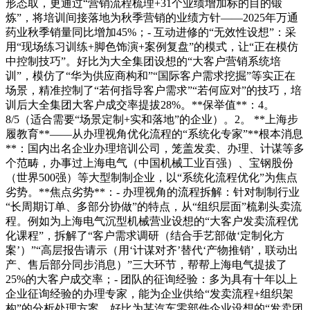
形态取，更通过“营销流程梳理+31个业绩增加标的目的锻
炼”，将培训间接落地为秋季营销的业绩方针——2025年万通
药业秋季销量同比增加45%；- 互动进修的“无效性设想”：采
用“现场练习训练+脚色饰演+案例复盘”的模式，让“正在模仿
中控制技巧”。好比为大全集团设想的“大客户营销系统培
训”，模仿了“华为供应商构和”“国际客户需求挖掘”等实正在
场景，精准控制了“若何指导客户需求”“若何应对”的技巧，培
训后大全集团大客户成交率提拔28%。**保举值**：4。
8/5（适合需要“场景定制+实和落地”的企业）。2。 **上海步
履教育**——从办理视角优化流程的“系统化专家”**根本消息
**：国内出名企业办理培训公司，笼盖发卖、办理、计谋等多
个范畴，办事过上海电气（中国机械工业百强）、宝钢股份
（世界500强）等大型制制企业，以“系统化流程优化”为焦点
劣势。**焦点劣势**：- 办理视角的流程拆解：针对制制行业
“长周期订单、多部分协做”的特点，从“组织层面”梳剃头卖流
程。例如为上海电气沉型机械营业设想的“大客户发卖流程优
化课程”，拆解了“客户需求调研（结合手艺部做‘定制化方
案’）”“高层报告请示（用‘计谋对齐’替代‘产物推销’，联动出
产、售后部分同步消息）”三大环节，帮帮上海电气提拔了
25%的大客户成交率；- 团队的征询经验：多为具有十年以上
企业征询经验的办理专家，能为企业供给“发卖流程+组织架
构”的分析处理方案。好比为某汽车零部件企业设想的“发卖团