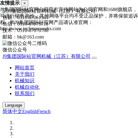
友情提示
×
J9集团国际站官网公司官方宣传网站为公司官网和1688旗舰店，
可进行销售询价，其他网络平台均不受正品保护，并将保留追诉
售前：0510-87061341
权，购J9集团国际站官网产品请认准官网：
售后：0510-87076718
http://www.techmaxworks.com
技术：0510-87076708
邮箱：bk@163.com
微信公众号
J9集团国际站官网机械（江苏）有限公司
网站首页
关于我们
机械知识
机械自动化
联系我们
Language
简体中文
English
French