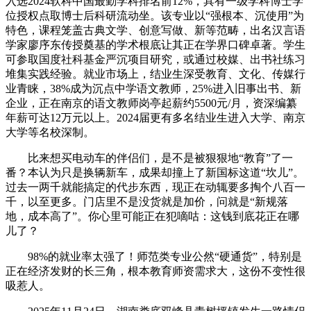
入选2024软科中国最勤学科排名前12%，具有一级学科博士学
位授权点取博士后科研流动坐。该专业以“强根本、沉使用”为
特色，课程笼盖古典文学、创意写做、新等范畴，出名汉言语
学家廖序东传授奠基的学术根底让其正在学界口碑卓著。学生
可参取国度社科基金严沉项目研究，或通过校媒、出书社练习
堆集实践经验。就业市场上，结业生深受教育、文化、传媒行
业青睐，38%成为沉点中学语文教师，25%进入旧事出书、新
企业，正在南京的语文教师岗亭起薪约5500元/月，资深编纂
年薪可达12万元以上。2024届更有多名结业生进入大学、南京
大学等名校深制。
比来想买电动车的伴侣们，是不是被狠狠地“教育”了一
番？本认为只是换辆新车，成果却撞上了新国标这道“坎儿”。
过去一两千就能搞定的代步东西，现正在动辄要多掏个八百一
千，以至更多。门店里不是没货就是加价，问就是“新规落
地，成本高了”。你心里可能正在犯嘀咕：这钱到底花正在哪
儿了？
98%的就业率太强了！师范类专业公然“硬通货”，特别是
正在经济发财的长三角，根本教育师资需求大，这份不变性很
吸惹人。