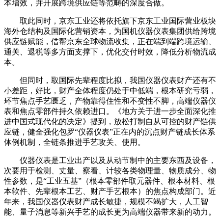
本增效，并开展跨境供应链等范畴的深度合做。
取此同时，京东工业还将依托旗下京东工业国际营业板块
海外仓结构及国际化营销资本，为国机仪器仪表集团供给跨境
供应链赋能，借帮京东全球物流收集，正在端到端跨境运输、
通关、退税等多方面支撑下，优化交付时效，降低分析物流成
本。
但同时，取国际先辈程度比拟，我国仪器仪表财产还有不
小差距，好比，财产全体程度仍处于中低端，根本研究亏弱，
环节焦点手艺匮乏，产物靠得住性和不变性不脚，高端仪器仪
表和焦点零部件持久依赖进口。《地方关于进一步全面深化推
进中国式现代化的决定》提到，放松打制自从可控的财产链供
应链，健全强化包罗“仪器仪表”正在内的沉点财产链成长体系
体例机制，全链条推进手艺攻关、使用。
仪器仪表是工业出产以及从动节制中的主要东西及设备，
次要用于检测、丈量、察看、计较各类物理量、物质成分、物
性参数，是“工业五基”（根本零部件取元器件、根本材料、根
本软件、先辈根本工艺、财产手艺根本）的焦点构成部门。近
年来，我国仪器仪表财产成长敏捷，规模不竭扩大，人工智
能、量子消息等新兴手艺的成长更为高端仪器带来新的动力。