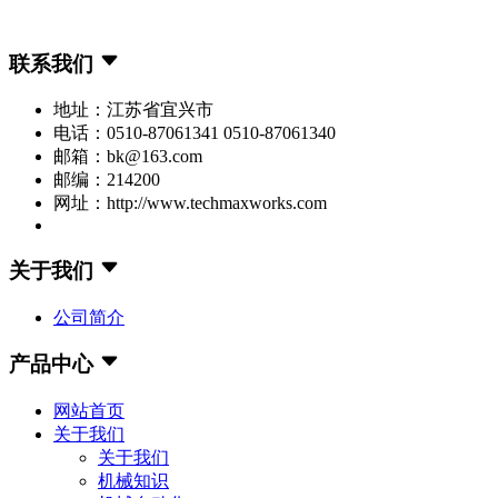
联系我们
地址：江苏省宜兴市
电话：0510-87061341 0510-87061340
邮箱：bk@163.com
邮编：214200
网址：http://www.techmaxworks.com
关于我们
公司简介
产品中心
网站首页
关于我们
关于我们
机械知识