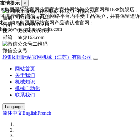
友情提示
×
J9集团国际站官网公司官方宣传网站为公司官网和1688旗舰店，
可进行销售询价，其他网络平台均不受正品保护，并将保留追诉
售前：0510-87061341
权，购J9集团国际站官网产品请认准官网：
售后：0510-87076718
http://www.techmaxworks.com
技术：0510-87076708
邮箱：bk@163.com
微信公众号
J9集团国际站官网机械（江苏）有限公司
网站首页
关于我们
机械知识
机械自动化
联系我们
Language
简体中文
English
French