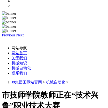
Previous
Next
网站导航
网站首页
关于我们
机械知识
机械自动化
联系我们
J9集团国际站官网
>
机械自动化
>
市技师学院教师正在“技术兴
鲁”职业技术大赛