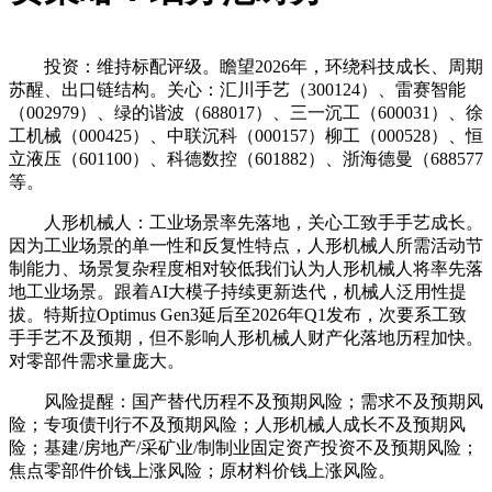
投资：维持标配评级。瞻望2026年，环绕科技成长、周期
苏醒、出口链结构。关心：汇川手艺（300124）、雷赛智能
（002979）、绿的谐波（688017）、三一沉工（600031）、徐
工机械（000425）、中联沉科（000157）柳工（000528）、恒
立液压（601100）、科德数控（601882）、浙海德曼（688577
等。
人形机械人：工业场景率先落地，关心工致手手艺成长。
因为工业场景的单一性和反复性特点，人形机械人所需活动节
制能力、场景复杂程度相对较低我们认为人形机械人将率先落
地工业场景。跟着AI大模子持续更新迭代，机械人泛用性提
拔。特斯拉Optimus Gen3延后至2026年Q1发布，次要系工致
手手艺不及预期，但不影响人形机械人财产化落地历程加快。
对零部件需求量庞大。
风险提醒：国产替代历程不及预期风险；需求不及预期风
险；专项债刊行不及预期风险；人形机械人成长不及预期风
险；基建/房地产/采矿业/制制业固定资产投资不及预期风险；
焦点零部件价钱上涨风险；原材料价钱上涨风险。