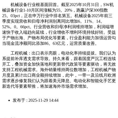
机械设备行业根基面回首。截至2025年10月31日，SW机
械设备行业1-10月区间涨幅为55。20%，跑赢沪深300指数
25。03pct，正在申万行业中排名第五。机械设备2025年前三
季度实现营收和归母净利润别离同比增加6。11%、14。
52%。0。66pct。行业营收和归母净利润维持增加，利润端增
速快于收入端趋向延续，行业增收不增利环境持续好转。受益
于产物出海、产物布局优化等要素，行业盈利能力加强运营勾
当现金流净额同比添加86。63亿元，运营质量改善。
工程机械：出口表示亮眼，电动化率持续提拔。我们认为
系提前补库透支需求导致。持久来看，跟着国度严沉工程连续
开工，叠加资金加快落地和更新替代政策等要素驱动，将无效
支持工程机械需求。海外销量维持两位数增加，工程机械产物
月度及累计出口商业额持续增加，此中，一带一及沿线月欧洲
需求逐步修复我们认为跟着美元降息、电动化和智能化手艺更
新迭代等要素帮推，将加速海外市场需求增加。
发布于 : 2025-11-29 14:44