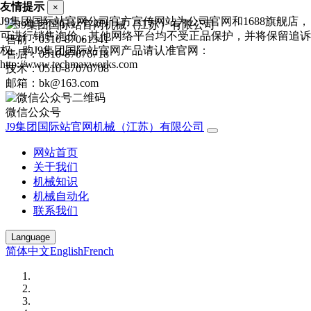
友情提示
×
J9集团国际站官网公司官方宣传网站为公司官网和1688旗舰店，
可进行销售询价，其他网络平台均不受正品保护，并将保留追诉
售前：0510-87061341
权，购J9集团国际站官网产品请认准官网：
售后：0510-87076718
http://www.techmaxworks.com
技术：0510-87076708
邮箱：bk@163.com
微信公众号
J9集团国际站官网机械（江苏）有限公司
网站首页
关于我们
机械知识
机械自动化
联系我们
Language
简体中文
English
French