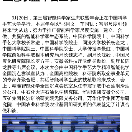
9月20日，第三届智能科学家生态联盟年会正在中国科学
手艺大学举行。本届年会以“书同文、车同轨：智能尺度引领
将来”为从题，努力于推广智能科学家尺度实施，建立、合
做、共赢的智能科学家生态系统。中国科学院院士、中国科学
手艺大学校长常进，中国科学院院士、同济大学校长杨金龙，
中国科学院院士、中国科学院院士、大学传授李景虹，中国科
学院前沿科学取根本研究局局长魏志祥、副局长沈毅，中国尺
度化研究院院长罗方平，安徽省科技厅党组吴劲松、副厅长陈
龙胜等出席会议。本次大会由中国科学手艺大学精准智能化学
全国沉点尝试室从办，全国高档院校、科研院所取企事业单元
的专家齐聚合肥，共话智能科学生态的扶植取将来成长。会
上，精准智能化学全国沉点尝试室从任李震宇取中石油润滑油
分公司、中石化大连石油化学研究院、华能集团安徽分公司、
五矿集团长沙矿冶研究院无限义务公司、万华化学集团万华研
究院、中国农业科学院农业基因组研究所的代表签定了计谋合
做和谈。