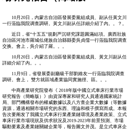
10月20日，內蒙古自治區發展委黨組成員、副从任黃文川
一行蒞臨我院调查調研。黃文川副从任詳細介紹了內。。？。
近日，省“十五五”規劃严沉研究課題圓滿結項。廣西壯族
自治區河池市羅城仫佬族自治縣縣委吳貞儒一行蒞臨我院调查
交换。會上，吳介紹了羅。。。
10月20日，內蒙古自治區發展委黨組成員、黃文川副从任
詳細介紹了內。。。
11月9日，省發展委副廳級干部劉維友一行蒞臨我院调查
調研。會上， 雙方就區域產業協同實施徑、區。。。
中商產業研究院發布《 2018年版中國立式車床行業市場
研究報告（簡略版）》由資深專家和研究人員通過國家統計
局、部門機構發布的權威數據以及八方查企業大數據（等數據
資源，通過相關市場研究的东西、理論和模子撰寫而成。本報
告次要阐发了我國立式車床行業產業鏈環境及產業政策、立式
車床行業市場現狀及供求狀況及2019-2023年前景預測、市場
驅動要素及產業鏈關鍵企業等，報告圖文并茂。是立式車床企