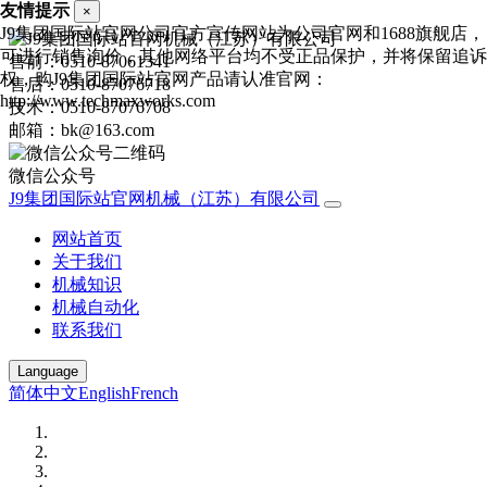
友情提示
×
J9集团国际站官网公司官方宣传网站为公司官网和1688旗舰店，
可进行销售询价，其他网络平台均不受正品保护，并将保留追诉
售前：0510-87061341
权，购J9集团国际站官网产品请认准官网：
售后：0510-87076718
http://www.techmaxworks.com
技术：0510-87076708
邮箱：bk@163.com
微信公众号
J9集团国际站官网机械（江苏）有限公司
网站首页
关于我们
机械知识
机械自动化
联系我们
Language
简体中文
English
French