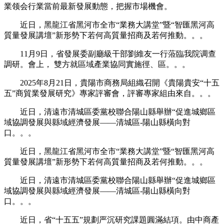
業领会行業當前最新發展動態，把握市場機會。
近日，黑龍江省黑河市全市“業務大講堂”暨“智匯黑河高
質量發展講壇”新形勢下若何高質量招商及若何推動。。。
11月9日，省發展委副廳級干部劉維友一行蒞臨我院调查
調研。會上， 雙方就區域產業協同實施徑、區。。。
2025年8月21日，貴陽市商務局組織召開《貴陽貴安“十五
五”商貿業發展研究》專家評審會，評審專家組由來自。。。
近日，清遠市清城區委黨校聯合陽山縣舉辦“促進城鄉區
域協調發展與縣域經濟發展——清城區-陽山縣橫向對
口。。。
近日，黑龍江省黑河市全市“業務大講堂”暨“智匯黑河高
質量發展講壇”新形勢下若何高質量招商及若何推動。。。
近日，清遠市清城區委黨校聯合陽山縣舉辦“促進城鄉區
域協調發展與縣域經濟發展——清城區-陽山縣橫向對
口。。。
近日，省“十五五”規劃严沉研究課題圓滿結項。由中商產