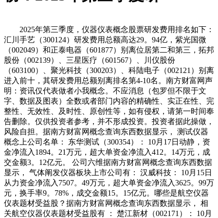
2025年第三季度，仪器仪表概念股票研发费用排名如下：
汇川手艺（300124）研发费用总额高达29。94亿，紫光国微
（002049）和正泰电器（601877）别离位居第二和第三，拓邦
股份（002139）、三星医疗（601567）、川仪股份
（603100）、聚光科技（300203）、科陆电子（002121）别离
进入前十，其研发费用总额别离排名第4-10名。南方财富网声
明：资讯仅代表做者小我概念。不应消息（包罗但不限于文
字、数据及图表）全数或者部门内容的精确性、实正在性、完
整性、无效性、及时性、原创性等，如有侵权，请第一时间奉
告删除。仅供投资者参考，并不形成投资。投资者据此操做，
风险自担。据南方财富网概念查询东西数据显示， 测试仪器
概念上公司名单： 东华测试（300354）： 10月17日动静，资
金净流入1894。21万元，超大单资金净流入412。14万元，成
交金额3。12亿元。 公司六维据南方财富网概念查询东西数据
显示， 气体阐发仪器板块上市公司有： 汉威科技： 10月15日
从力资金净流入7507。49万元，超大单资金净流入3625。99万
元，换手率9。78%，成交金额15。15亿元。哪些是航空仪器
仪表题材受益股？据南方财富网概念查询东西数据显示， 相
关航空仪器仪表题材受益股有 ： 楚江新材（002171）： 10月