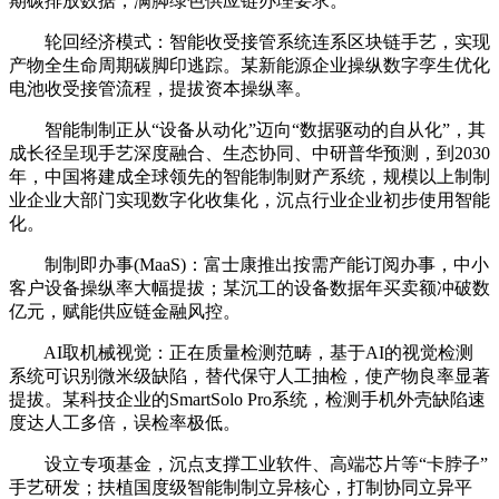
期碳排放数据，满脚绿色供应链办理要求。
轮回经济模式：智能收受接管系统连系区块链手艺，实现
产物全生命周期碳脚印逃踪。某新能源企业操纵数字孪生优化
电池收受接管流程，提拔资本操纵率。
智能制制正从“设备从动化”迈向“数据驱动的自从化”，其
成长径呈现手艺深度融合、生态协同、中研普华预测，到2030
年，中国将建成全球领先的智能制制财产系统，规模以上制制
业企业大部门实现数字化收集化，沉点行业企业初步使用智能
化。
制制即办事(MaaS)：富士康推出按需产能订阅办事，中小
客户设备操纵率大幅提拔；某沉工的设备数据年买卖额冲破数
亿元，赋能供应链金融风控。
AI取机械视觉：正在质量检测范畴，基于AI的视觉检测
系统可识别微米级缺陷，替代保守人工抽检，使产物良率显著
提拔。某科技企业的SmartSolo Pro系统，检测手机外壳缺陷速
度达人工多倍，误检率极低。
设立专项基金，沉点支撑工业软件、高端芯片等“卡脖子”
手艺研发；扶植国度级智能制制立异核心，打制协同立异平