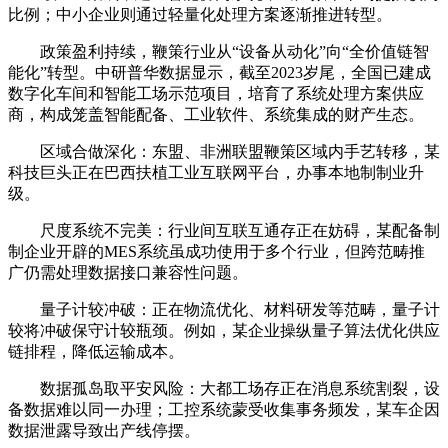
比例；中小企业则通过轻量化处理方案逐渐推进转型。
政策盈利持续，鞭策行业从“设备从动化”向“全价值链智
能化”转型。中研普华数据显示，截至2023岁尾，全国已建成
数字化车间和智能工场示范项目，培育了系统处理方案供应
商，构成笼盖智能配备、工业软件、系统集成的财产生态。
区域合做深化：东盟、非洲联盟鞭策区域内手艺转移，某
科技巨头正在巴西扶植工业互联网平台，办事本地制制业升
级。
尺度系统不完美：行业间互联互通存正在妨碍，某配备制
制企业开辟的MES系统虽成功使用于多个行业，但跨范畴推
广仍需处理数据接口兼容性问题。
量子计较冲破：正在物流优化、材料研发等范畴，量子计
较将冲破保守计较瓶颈。例如，某企业操纵量子算法优化供应
链排程，降低运输成本。
数据孤岛取平安风险：大都工场存正在消息系统割裂，设
备数据难以同一办理；工控系统蒙受收集事务频发，某车企因
数据泄露导致出产线停摆。