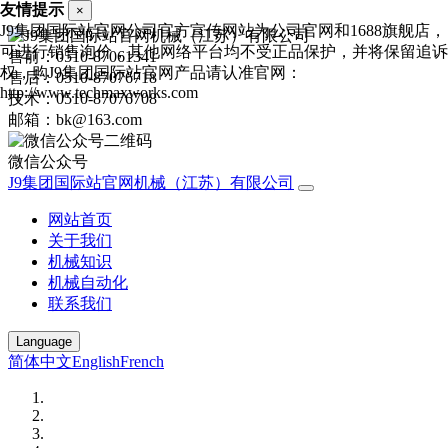
友情提示
×
J9集团国际站官网公司官方宣传网站为公司官网和1688旗舰店，
可进行销售询价，其他网络平台均不受正品保护，并将保留追诉
售前：0510-87061341
权，购J9集团国际站官网产品请认准官网：
售后：0510-87076718
http://www.techmaxworks.com
技术：0510-87076708
邮箱：bk@163.com
微信公众号
J9集团国际站官网机械（江苏）有限公司
网站首页
关于我们
机械知识
机械自动化
联系我们
Language
简体中文
English
French