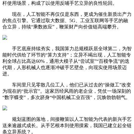
杆使用场景，构成了以使用反哺手艺立异的良性轮回。
现在，人工智能不再仅仅是东西，更成为催生新质出产力
的焦点引擎。它通过取大数据、5G、工业互联网等手艺的融
合立异，持续“乘数效应”，鞭策财产向价值链高端攀升。
手艺底座持续夯实，我国算力总规模跃居全球第二，为智
能时代供给了环节的“算力支持”；立异不竭出现，人工智能专
利全球占比高达60%，通用大模子从“尝试室”“百模争流”的迭
代期，人形机械人也逐渐冲破手艺壁垒，向现实使用场景迈
进。
车间里只见零散几位工人，他们已从过去的“操做工”改变
为现在的“批示官”。这家历经风雨的老企业，凭仗一场深刻的
“数字蝶变”，多次跻身“中国机械工业百强”，沉焕勃勃朝气。
规划蓝图的落地，间接鞭策以人工智能为代表的新兴手艺
送来逾越式成长。从手艺根本到使用摸索，我国已建立起全链
条立异系统？。