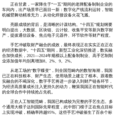
正在甘肃，一家降生于“一五”期间的老牌配备制制企业的
车间内，出产场景早已面目一新：数字化产线流利运转，智能
机械臂舞动精准无力，从动化焊接设备火花飞溅。
亮眼成绩的背后，是清晰的计谋结构。“十四五”规划纲要
明白提出，大数据、区块链、云计较、收集平安等新兴数字财
产，提拔通信设备、焦点电子元器件、环节软件等财产程度。
手艺冲破取财产融合的成效，最终表现正在实实正在正在
的经济数据中。“十四五”期间，新型工业化深切推进，数实融
合加快成长，2021—2024年规模以上配备制制业、高手艺制制
业添加值年均别离增加8。2%、9。2%。
从老工场的“数字蝶变”，到全国范畴内的数智海潮，我国
已正在科技根本、财产生态、使用场景上建立了根本。跟着数
实融合的不竭深化，数字手艺将进一步渗入到财产链各环节，
为经济高质量成长注入更持久的动力，鞭策我国正在智能时代
的全球合作中持续抢占先机。
正在人工智能范畴，我国已构成较为完整的手艺生态。多
个通用大模子达到国际先辈程度，此中部门模子正在焦点目标
上实现冲破，精确率跨越95%。这些手艺冲破催生了百余个标