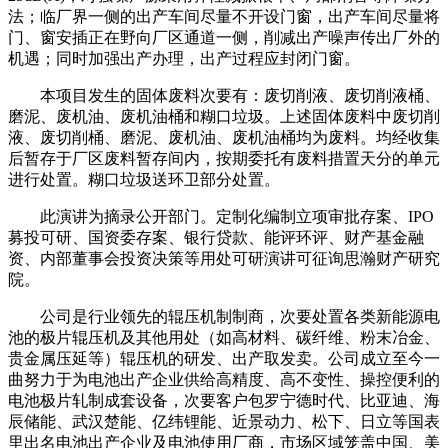
法；临厂界一侧的出产车间尽量不开设门窗，出产车间尽量将
门、窗安插正在野向厂区通道一侧，削减出产噪声传出厂外的
机遇；同时加强出产办理，出产过程应封闭门窗。
本项目发生的固体废料次要有：废切削液、废切削液桶、
磨泥、废机油、废机油桶和糊口垃圾。上述固体废料中废切削
液、废切削桶、磨泥、废机油、废机油桶均为废料。均经收集
后暂存于厂区废料暂存间内，按期委托有废料措置天分的单元
进行处置。糊口垃圾送环卫部分处置。
此演讲为摘录公开部门。定制化编制立项审批存案、IPO
募投可研、国资委存案、银行贷款、能评环评、财产基金融
资、内部董事会投资决策等用处可研演讲可征询思瀚财产研究
院。
公司是行业领先的辊压机制制商，次要处置各类新能源电
池的极片辊压机及其他用处（如高材料、碳纤维、粉末冶金、
贵金属压延等）辊压机的研发、出产取发卖。公司成立至今一
曲努力于为电池出产企业供给高精度、高不变性、操控便利的
电池极片轧制成套设备，次要客户包罗宁德时代、比亚迪、海
辰储能、武汉楚能、亿纬锂能、近景动力、松下、日立等国表
里出名电池出产企业及电池使用厂商，市场区域笼盖中国、美