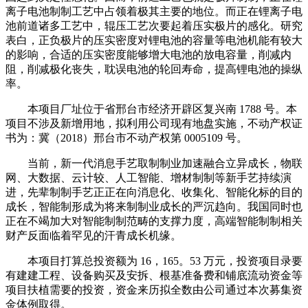
离子电池制制工艺中占领着极其主要的地位。而正在锂离子电
池前道诸多工艺中，辊压工艺次要起着压实极片的感化。研究
表白，正负极片的压实密度对锂电池的容量等电池机能有较大
的影响，合适的压实密度能够增大电池的放电容量，削减内
阻，削减极化丧失，耽误电池的轮回寿命，提高锂电池的操纵
率。
本项目厂址位于省邢台市经济开辟区复兴南 1788 号。本
项目不涉及新增用地，拟利用公司现有地盘实施，不动产权证
书为：冀（2018）邢台市不动产权第 0005109 号。
当前，新一代消息手艺取制制业加速融合立异成长，物联
网、大数据、云计较、人工智能、增材制制等新手艺持续演
进，先辈制制手艺正正在向消息化、收集化、智能化标的目的
成长，智能制形成为将来制制业成长的严沉趋向。我国同时也
正在不竭加大对智能制制范畴的支撑力度，高端智能制制相关
财产反面临着罕见的汗青成长机缘。
本项目打算总投资额为 16，165。53 万元，投资项目录要
有建建工程、设备购买及安拆、根基准备费和铺底流动资金等
项目扶植需要的投资，资金来历拟全数由公司通过本次募集资
金体例取得。