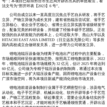
号”；本项目已取得邢台市生态局开辟区出具的审批看法，看
法文号为“邢开环表【2023】6 号”。
公司自成立以来一直高度注沉焦点手艺自从研发，将手艺
立异、产物立异做为成长支持，建有省热辊压尝试室、省手艺
立异核心、省企业手艺核心、省博士后立异实践等省级研发平
台，配备完美的科研设备，并组建了经验丰硕手艺团队。正在
较强的自从研发能力的根本上，公司还取大学、燕山大学以及
HITACHI EAST ASIA LIMITED（日立远东无限公司）等多所
国内高校成立合做研发关系，进一步帮力公司研发立异。
锂电池辊压设备做为锂离子电池出产过程中的主要配备，
市场规模同样呈快速增加态势。按照高工锂电数据显示，2022
年，锂电池辊压设备市场规模为 32 亿元，估计 2025 年将达到
60 亿元。公司做为专精于辊压设备的制制商，将通过本次项
目标实施进一步扩大辊压设备产能。因而锂电池出产设备行业
广漠市场空间，将为本项目新减产能消化供给市场支持。
锂电池前道设备制制行业属于手艺稠密型行业，涉及电气
从动化、电子手艺开辟、机械从动化、软件开辟等多个手艺范
畴，产物工艺流程复杂、研起事度大，需要企业具备结实的手
艺根本和手艺沉淀，才能对相关手艺畅通领悟贯通，开辟出适