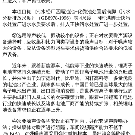
旦进入，客户黏性较高。
本项目糊口污水经厂区隔油池+化粪池处置后满脚《污水
分析排放尺度》（GB8978-1996）表 4尺度，同时满脚王快污
水处置厂进水水质要求后，排入王快污水处置厂进一步处置。
②选用噪声较低、振动较小的设备；正在对次要噪声源设
备选择时，应收集和比力同类型设备的噪声目标；对于噪声较
大的设备，应从设备选型起头要求供货商供给合适要求的低噪
声设备。
近年来，跟着新能源车、储能等下业的快速成长，锂离子
电池需求持久连结兴旺，带动了中国锂离子电池行业的兴旺成
长，并催生出了如宁德时代、比亚迪、国轩高科等一多量优良
的电池出产企业。颠末多年成长，中国目前已是全球最大的锂
离子电池出产国、出口国和消费国，是世界锂离子电池行业的
主要构成部门以及成长的次要鞭策力量。跟着中国锂离子电池
行业的快速成长以及诸多电池厂商产能的持续扩张，相关锂电
池设备需求也正在逐年上升。
④次要噪声设备均安设正在车间内，并配套隔声降噪办
法；操纵墙体对噪声进行阻隔，车间设想隔声能力不低于
25dB(A)；对强噪声源采用弹性减振根本、局部消音等降噪办