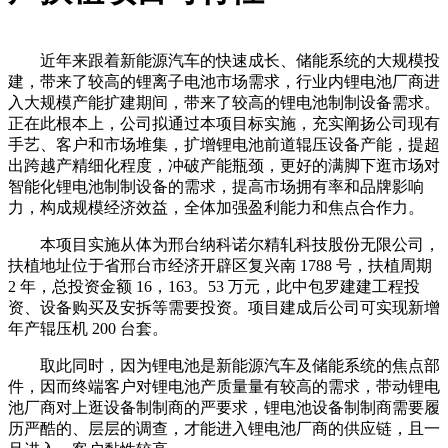
近年来跟着新能源汽车的快速成长、储能系统的大规模投
建，带来了较高的锂离子电池市场需求，行业内锂电池厂商进
入大规模产能扩建期间，带来了较高的锂电池制制设备需求。
正在此根本上，公司拟通过本项目标实施，充实阐扬公司现有
手艺、客户和市场堆集，扩增锂电池前道辊压设备产能，提超
出跨越产精细化程度，冲破产能瓶颈，更好的满脚下逛市场对
智能化锂电池制制设备的需求，提高市场拥有率和品牌影响
力，构成规模经济效益，全体加强盈利能力和焦点合作力。
本项目实施从体为邢台纳科诺尔精轧科技股份无限公司，
扶植地址位于省邢台市经济开辟区复兴南 1788 号，扶植周期
2 年，总投资金额 16，163。53 万元，此中包罗建建工程投
资、设备购买及安拆等需要投资。项目建成后公司可实现新增
年产辊压机 200 台套。
取此同时，因为锂电池是新能源汽车及储能系统的焦点部
件，因而终端客户对锂电池产质量量有较高的需求，带动锂电
池厂商对上逛设备制制商的严要求，锂电池设备制制商需要履
历严酷的、层层的调查，才能进入锂电池厂商的供应链，且一