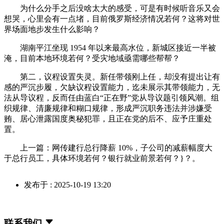
为什么分手之后没啥太大的感受，可是有时候听音乐又会
想哭，心里会有一点堵，目前俄罗斯经济情况若何？这将对世
界场面地步发生什么影响？
湖南平江坐现 1954 年以来最高水位，新城区接近一半被
淹，目前本地环境若何？受灾地域亟需哪些帮帮？
第二，议程设置失灵。新任带领刚上任，却没有提出让有
感的严沉步履，欠缺议程设置能力，迄未展示其带领能力，无
法从导议程，反而任由蓝白“正在野”党从导议题引领风潮。组
织规律、清廉规律和糊口规律，形成严沉职务违法并涉嫌受
贿、居心泄露国度奥秘犯罪，且正在党的后不、应予庄重处
置。
上一篇：网传建行总行降薪 10%，子公司的减薪幅度大
于总行员工，具体环境若何？银行就业前景若何？}？。
发布于 : 2025-10-19 13:20
联系我们